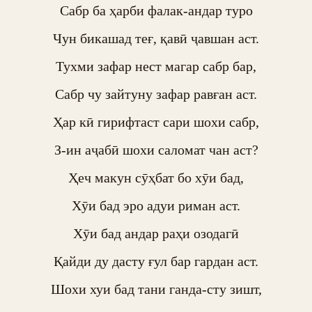
Сабр ба ҳарби фалак-андар туро

Чун бикашад теғ, қавӣ ҷавшан аст.

Тухми зафар нест магар сабр бар,

Сабр чу зайтуну зафар равған аст.

Ҳар кӣ гирифтаст сари шохи сабр,

З-ин аҷабӣ шохи саломат чан аст?

Ҳеч макун сӯҳбат бо хӯи бад,

Хӯи бад эро адуи риман аст.

Хӯи бад андар раҳи озодагӣ

Қайди ду дасту ғул бар гардан аст.

Шохи хуи бад тани ганда-сту зишт,
