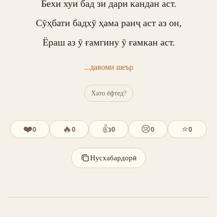
Бехи хуи бад зи дари кандан аст.

Сӯҳбати бадхӯ ҳама ранҷ аст аз он,

Ёраш аз ӯ ғамгину ӯ ғамкан аст.
...давоми шеър
Хато ёфтед?
❤️
🔥
👍
😢
⭐
0
0
0
0
0
Нусхабардорӣ