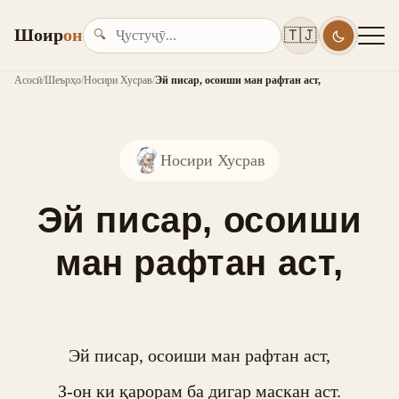
Шоир
он
🇹🇯
🔍
Асосӣ
/
Шеърҳо
/
Носири Хусрав
/
Эй писар, осоиши ман рафтан аст,
Носири Хусрав
Эй писар, осоиши
ман рафтан аст,
Эй писар, осоиши ман рафтан аст,

З-он ки қарорам ба дигар маскан аст.
