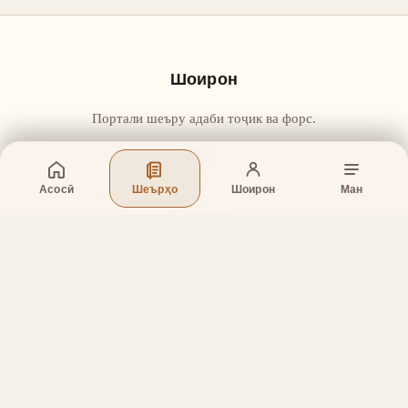
Шоирон
Портали шеъру адаби тоҷик ва форс.
Асосӣ
Шеърҳо
Шоирон
Ман
Бахшҳо
Асосӣ
Шеърҳо
Шоирон
Дар бораи лоиҳа
Тамос