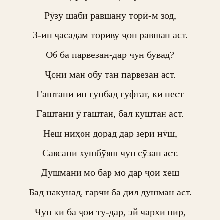
Рӯзу шаби равшану торӣ-м зод,

З-ин ҷасадам ториву ҷон равшан аст.

Об ба парвезан-дар чун бувад?

Ҷони ман обу тан парвезан аст.

Гаштани ин гунбад гуфтат, ки нест

Гаштани ӯ гаштан, бал куштан аст.

Неш ниҳон дорад дар зери нӯш,

Савсани хушбӯяш чун сӯзан аст.

Душмани мо бар мо дар ҷои хеш

Бад накунад, гарчи ба дил душман аст.

Чун ки ба ҷои ту-дар, эй чархи пир,
