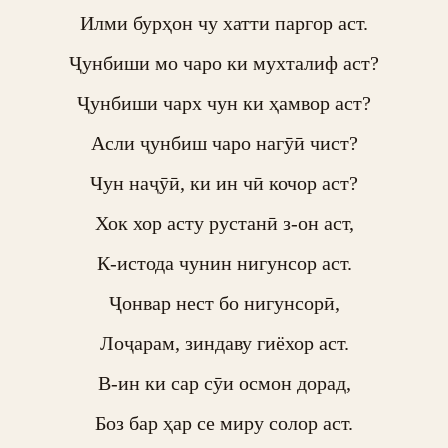
Илми бурҳон чу хатти паргор аст.

Ҷунбиши мо чаро ки мухталиф аст?

Ҷунбиши чарх чун ки ҳамвор аст?

Асли ҷунбиш чаро нагӯӣ чист?

Чун наҷӯӣ, ки ин чӣ кочор аст?

Хок хор асту рустанӣ з-он аст,

К-истода чунин нигунсор аст.

Ҷонвар нест бо нигунсорӣ,

Лоҷарам, зиндаву гиёхор аст.

В-ин ки сар сӯи осмон дорад,

Боз бар ҳар се миру солор аст.
