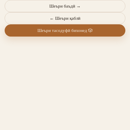
Шеъри баъдӣ
→
←
Шеъри қаблӣ
Шеъри тасодуфӣ бихонед
🎲