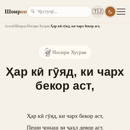
Шоир
он
🇹🇯
🔍
Асосӣ
/
Шеърҳо
/
Носири Хусрав
/
Ҳар кӣ гӯяд, ки чарх бекор аст,
Носири Хусрав
Ҳар кӣ гӯяд, ки чарх
бекор аст,
Ҳар кӣ гӯяд, ки чарх бекор аст,

Пеши ҷонаш зи ҷаҳл девор аст.
