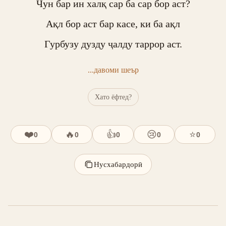
Чун бар ин халқ сар ба сар бор аст?

Ақл бор аст бар касе, ки ба ақл

Гурбузу дузду ҷалду таррор аст.
...давоми шеър
Хато ёфтед?
❤️
🔥
👍
😢
⭐
0
0
0
0
0
Нусхабардорӣ