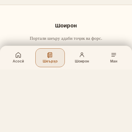
Шоирон
Портали шеъру адаби тоҷик ва форс.
Асосӣ
Шеърҳо
Шоирон
Ман
Бахшҳо
Асосӣ
Шеърҳо
Шоирон
Дар бораи лоиҳа
Тамос