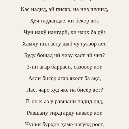
Кас надид, эй писар, на низ шунид,

Ҳеч гардандае, ки бекор аст.

Чун накӯ нангарӣ, ки чарх ба рӯз

Ҳамчу нил асту шаб чу гулзор аст.

Буду бошад чӣ чизу ҳаст чӣ чиз?

З-ин агар баррасӣ, сазовор аст.

Асли бисёр агар якест ба ақл,

Пас, чаро худ яке на бисёр аст?

В-он к-аз ӯ равшанӣ падид ояд,

Равшану гирдгарду наввор аст.

Чунки бурҳон ҳаме нагӯяд рост,
