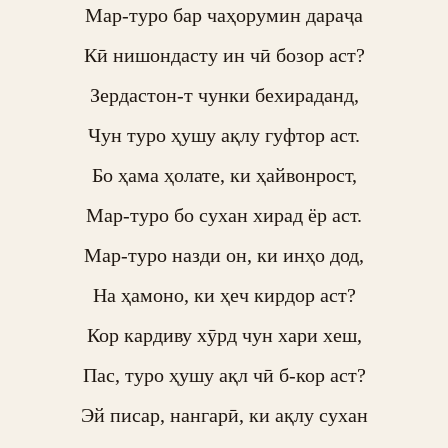
Мар-туро бар чаҳорумин дараҷа

Кӣ нишондасту ин чӣ бозор аст?

Зердастон-т чунки бехираданд,

Чун туро ҳушу ақлу гуфтор аст.

Бо ҳама ҳолате, ки ҳайвонрост,

Мар-туро бо сухан хирад ёр аст.

Мар-туро назди он, ки инҳо дод,

На ҳамоно, ки ҳеч кирдор аст?

Кор кардиву хӯрд чун хари хеш,

Пас, туро ҳушу ақл чӣ б-кор аст?

Эй писар, нангарӣ, ки ақлу сухан
