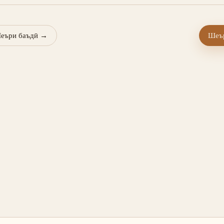
еъри баъдӣ
→
Шеър