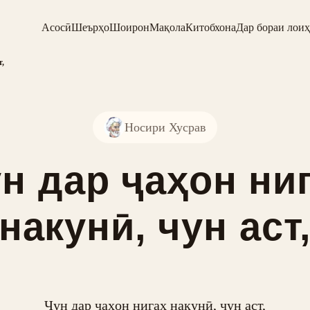
Асосӣ
Шеърҳо
Шоирон
Мақола
Китобхона
Дар бораи лоиҳ
т,
Носири Хусрав
н дар ҷаҳон ни
накунӣ, чун аст
Чун дар ҷаҳон нигаҳ накунӣ, чун аст,
