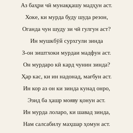
Аз баҳри чӣ мунаққашу мадҳун аст.

Хоке, ки мурда буду шуда резон,

Оганда чун шуду зи чӣ гулгун аст?

Ин мушкбӯй сурхгули зинда

З-он зиштхоки мурдаи мадфун аст.

Он мурдаро кӣ кард чунин зинда?

Ҳар кас, ки ин надонад, мағбун аст.

Ин кор аз он ки зинда кунад онро,

Эзид ба ҳашр мояву қонун аст.

Ин мурда лоларо, ки шавад зинда,

Нам салсабилу маҳшар ҳомун аст.
