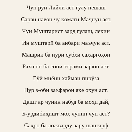
Чун рӯи Лайлӣ аст гулу пешаш

Сарви навон чу қомати Маҷнун аст.

Чун Муштарист зард гулаш, лекин

Ин муштарӣ ба анбари маъҷун аст.

Машриқ ба нури субҳи саҳаргоҳон

Рахшон ба сони торами зарюн аст.

Гӯӣ миёни хаймаи пирӯза

Пур з-оби заъфарон яке оҳун аст.

Дашт ар чунин набуд ба моҳи дай,

Б-урдибиҳишт моҳ чунин чун аст?

Саҳро ба ложварду зару шангарф
