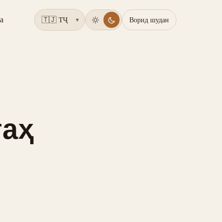
а
Ворид шудан
▾
гаҳ
,