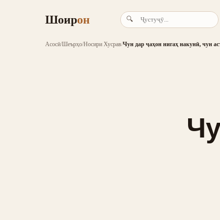
Шоир
он
🔍
Асосӣ
/
Шеърҳо
/
Носири Хусрав
/
Чун дар ҷаҳон нигаҳ накунӣ, чун ас
Чу