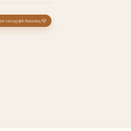
и тасодуфӣ бихонед
🎲