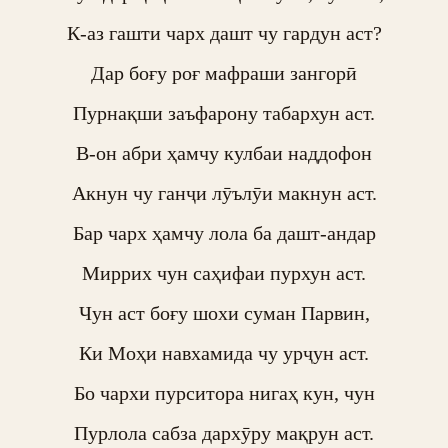
К-аз гашти чарх дашт чу гардун аст?

Дар боғу роғ мафраши зангорӣ

Пурнақши заъфарону табархун аст.

В-он абри ҳамчу кулбаи наддофон

Акнун чу ганҷи лӯълӯи макнун аст.

Бар чарх ҳамчу лола ба дашт-андар

Миррих чун саҳифаи пурхун аст.

Чун аст боғу шохи суман Парвин,

Ки Моҳи навхамида чу урҷун аст.

Бо чархи пурситора нигаҳ кун, чун

Пурлола сабза дархӯру мақрун аст.
