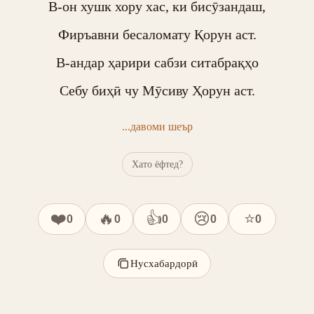
В-он хушк хору хас, ки бисӯзандаш,

Фиръавни бесаломату Қорун аст.

В-андар ҳарири сабзи ситабрақҳо

Себу биҳӣ чу Мӯсиву Ҳорун аст.
...давоми шеър
Хато ёфтед?
❤️
🔥
👍
😢
⭐
0
0
0
0
0
Нусхабардорӣ