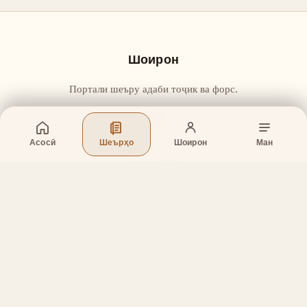
Шоирон
Портали шеъру адаби тоҷик ва форс.
Асосӣ
Шеърҳо
Шоирон
Ман
Бахшҳо
Асосӣ
Шеърҳо
Шоирон
Дар бораи лоиҳа
Тамос