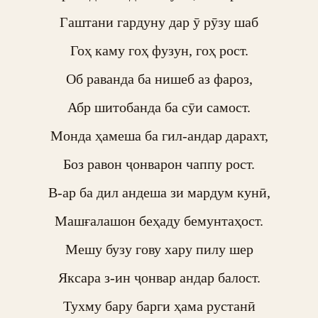
Гаштани гардуну дар ӯ рӯзу шаб

Гоҳ каму гоҳ фузун, гоҳ рост.

Об раванда ба нишеб аз фароз,

Абр шитобанда ба сӯи самост.

Монда ҳамеша ба гил-андар дарахт,

Боз равон ҷонварон чаппу рост.

В-ар ба дил андеша зи мардум кунӣ,

Машғалашон беҳаду бемунтаҳост.

Мешу бузу гову хару пилу шер

Яксара з-ин ҷонвар андар балост.

Тухму бару барги ҳама рустанӣ
