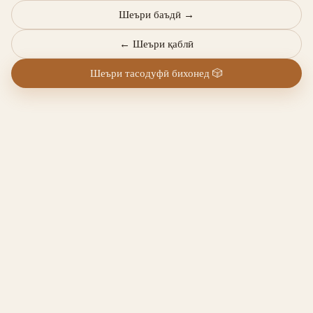
Шеъри баъдӣ
→
←
Шеъри қаблӣ
Шеъри тасодуфӣ бихонед
🎲