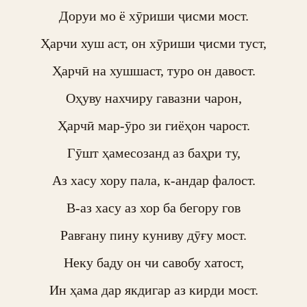
Доруи мо ё хӯриши ҷисми мост.

Ҳарчи хуш аст, он хӯриши ҷисми туст,

Ҳарчӣ на хушшаст, туро он давост.

Оҳуву нахчиру гавазни чарон,

Ҳарчӣ мар-ӯро зи гиёҳон чарост.

Гӯшт ҳамесозанд аз баҳри ту,

Аз хасу хору пала, к-андар фалост.

В-аз хасу аз хор ба бегору гов

Равғану пину куниву дӯғу мост.

Неку баду он чи савобу хатост,

Ин ҳама дар якдигар аз кирди мост.
