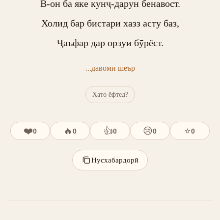
В-он ба яке кунҷ-дарун бенавост.

Холид бар бистари хазз асту баз,

Ҷаъфар дар орзуи бӯрёст.
...давоми шеър
Хато ёфтед?
❤️
🔥
👍
😢
⭐
0
0
0
0
0
Нусхабардорӣ