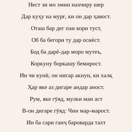
Нест зи мо эмин нахчиру шер

Дар куҳу на мурғ, ки он дар ҳавост.

Оташ бар дег паи кори туст,

Об ба бегори ту дар осиёст.

Бод ба дарё-дар моро мутеъ,

Коркуну боркашу бемирост.

Ин чи кунӣ, он нигар акнун, ки халқ

Ҳар яке аз дигаре андар аност.

Рум, яке гӯяд, мулки ман аст

В-он дигаре гӯяд: Чин мар-марост.

Ин ба сари ганҷ бароварда тахт
