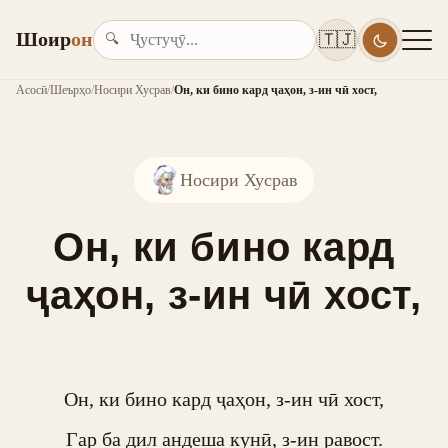
Шоир
он
🇹🇯
🔍
Асосӣ
/
Шеърҳо
/
Носири Хусрав
/
Он, ки бино кард ҷаҳон, з-ин чӣ хост,
Носири Хусрав
Он, ки бино кард
ҷаҳон, з-ин чӣ хост,
Он, ки бино кард ҷаҳон, з-ин чӣ хост,

Гар ба дил андеша кунӣ, з-ин равост.
