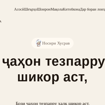
Асосӣ
Шеърҳо
Шоирон
Мақола
Китобхона
Дар бораи лоиҳ
т,
Носири Хусрав
 ҷаҳон тезпарру
шикор аст,
Бози ҷаҳон тезпарру халқ шикор аст,
