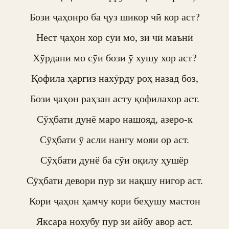
Бози ҷаҳонро ба ҷуз шикор чӣ кор аст?

Нест ҷаҳон хор сӯи мо, зи чӣ маънӣ

Хӯрдани мо сӯи бози ӯ хушу хор аст?

Қофила ҳаргиз нахӯрду роҳ назад боз,

Бози ҷаҳон раҳзан асту қофилахор аст.

Сӯҳбати дунё маро нашояд, азеро-к

Сӯҳбати ӯ асли нангу мояи ор аст.

Сӯҳбати дунё ба сӯи оқилу ҳушёр

Сӯҳбати девори пур зи нақшу нигор аст.

Кори ҷаҳон ҳамчу кори беҳушу мастон

Яксара нохубу пур зи айбу авор аст.
