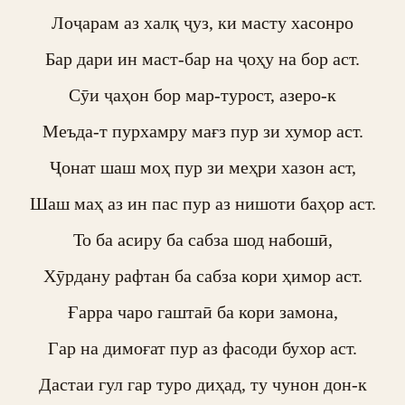
Лоҷарам аз халқ ҷуз, ки масту хасонро

Бар дари ин маст-бар на ҷоҳу на бор аст.

Сӯи ҷаҳон бор мар-турост, азеро-к

Меъда-т пурхамру мағз пур зи хумор аст.

Ҷонат шаш моҳ пур зи меҳри хазон аст,

Шаш маҳ аз ин пас пур аз нишоти баҳор аст.

То ба асиру ба сабза шод набошӣ,

Хӯрдану рафтан ба сабза кори ҳимор аст.

Ғарра чаро гаштаӣ ба кори замона,

Гар на димоғат пур аз фасоди бухор аст.

Дастаи гул гар туро диҳад, ту чунон дон-к
