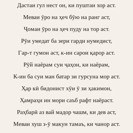
Дастаи гул нест он, ки пуштаи хор аст.

Меваи ӯро на ҳеч бӯю на ранг аст,

Ҷомаи ӯро на ҳеч пуду на тор аст.

Рӯи умедат ба зери гарди нумедист,

Гар-т гумон аст, к-ин сарои қарор аст.

Рӯй наёрам суи ҷаҳон, ки наёрам,

К-ин ба суи ман батар зи гурсуна мор аст.

Ҳар кӣ бидонист хӯи ӯ зи ҳакимон,

Ҳамраҳи ин мори саъб рафт наёраст.

Раҳбарӣ аз вай мадор чашм, ки дев аст,

Меваи хуш з-ӯ макун тамаъ, ки чанор аст.
