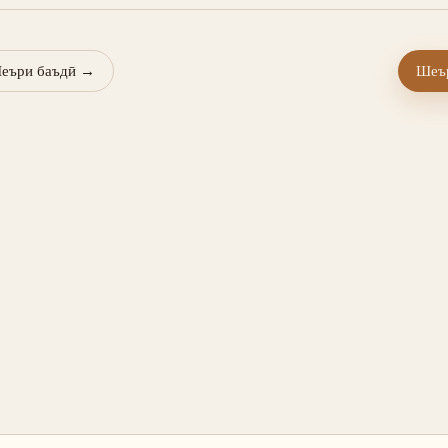
еъри баъдӣ
→
Шеър