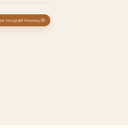
и тасодуфӣ бихонед
🎲