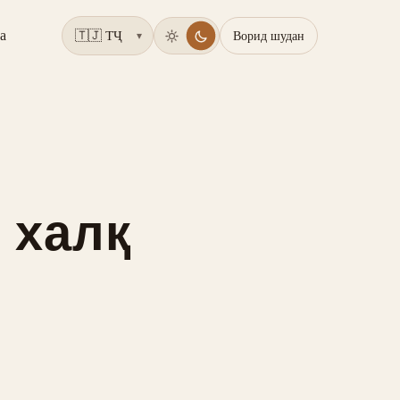
а
Ворид шудан
▾
 халқ