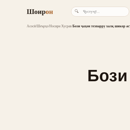
Шоир
он
🔍
Асосӣ
/
Шеърҳо
/
Носири Хусрав
/
Бози ҷаҳон тезпарру халқ шикор ас
Бози