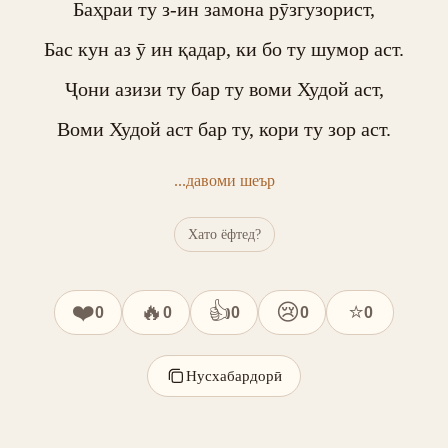
Баҳраи ту з-ин замона рӯзгузорист,

Бас кун аз ӯ ин қадар, ки бо ту шумор аст.

Ҷони азизи ту бар ту воми Худой аст,

Воми Худой аст бар ту, кори ту зор аст.
...давоми шеър
Хато ёфтед?
❤️
🔥
👍
😢
⭐
0
0
0
0
0
Нусхабардорӣ