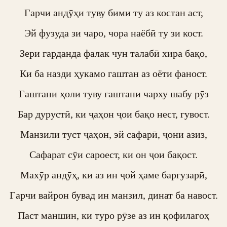
Гарчи андӯҳи туву бими ту аз костан аст,

Эй фузуда зи чаро, чора наёбӣ ту зи кост.

Зери гарданда фалак чун талабӣ хира бақо,

Ки ба назди ҳукамо гаштан аз оёти фаност.

Гаштани ҳоли туву гаштани чарху шабу рӯз

Бар дурустӣ, ки ҷаҳон ҷои бақо нест, гувост.

Манзили туст ҷаҳон, эй сафарӣ, ҷони азиз,

Сафарат сӯи сароест, ки он ҷои бақост.

Махӯр андӯҳ, ки аз ин ҷой ҳаме баргузарӣ,

Гарчи вайрон бувад ин манзил, динат ба навост.

Паст маншин, ки туро рӯзе аз ин қофилагоҳ
