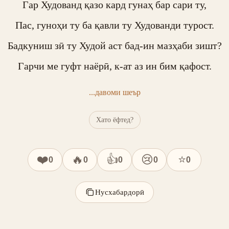
Гар Худованд қазо кард гунаҳ бар сари ту,

Пас, гуноҳи ту ба қавли ту Худованди турост.

Бадкуниш зӣ ту Худой аст бад-ин мазҳаби зишт?

Гарчи ме гуфт наёрӣ, к-ат аз ин бим қафост.
...давоми шеър
Хато ёфтед?
❤️
🔥
👍
😢
⭐
0
0
0
0
0
Нусхабардорӣ