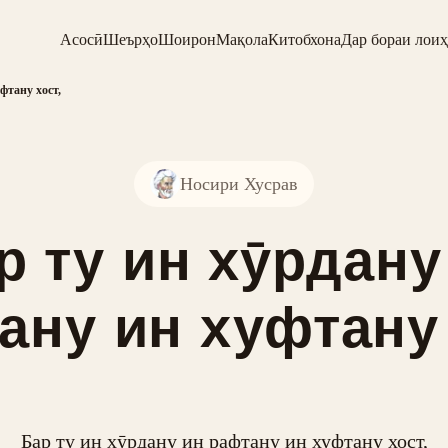
Асосӣ
Шеърҳо
Шоирон
Мақола
Китобхона
Дар бораи лоиҳ
фтану хост,
Носири Хусрав
р ту ин хӯрдану
ану ин хуфтану 
Бар ту ин хӯрдану ин рафтану ин хуфтану хост,
