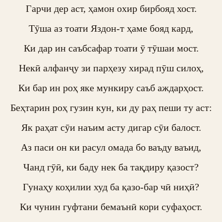
Гарчи дер аст, ҳамон охир бирбояд хост.

Тӯша аз тоати Яздон-т ҳаме бояд кард,

Ки дар ин саъбсафар тоати ӯ тӯшаи мост.

Некӣ алфанҷу зи парҳезу хирад пӯш силоҳ,

Ки бар ин роҳ яке мункиру саъб аждарҳост.

Беҳтарин роҳ гузин кун, ки ду раҳ пеши ту аст:

Як раҳат сӯи наъим асту дигар сӯи балост.

Аз паси он ки расул омада бо ваъду ваъид,

Чанд гӯӣ, ки баду нек ба тақдиру қазост?

Гунаҳу коҳилии худ ба қазо-бар чӣ ниҳӣ?

Ки чунин гуфтани бемаънӣ кори суфаҳост.
