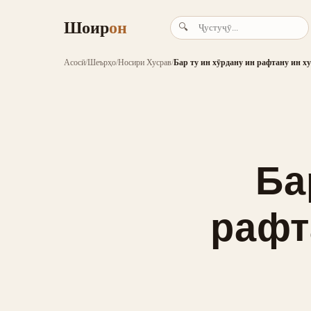
Шоир
он
🔍
Асосӣ
/
Шеърҳо
/
Носири Хусрав
/
Бар ту ин хӯрдану ин рафтану ин ху
Ба
рафт