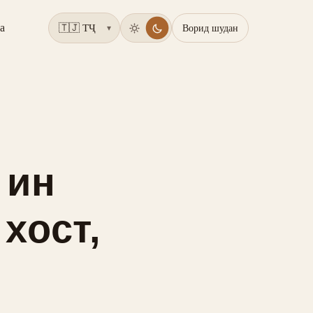
а
Ворид шудан
▾
 ин
хост,