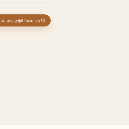
и тасодуфӣ бихонед
🎲