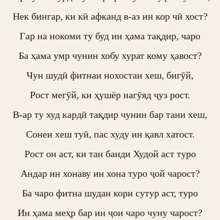
Нек бингар, ки кӣ афканд в-аз ин кор чӣ хост?

Гар на нокоми ту буд ин ҳама тақдир, чаро

Ба ҳама умр чунин хобу хурат кому ҳавост?

Чун шудӣ фитнаи нохостаи хеш, бигӯй,

Рост мегӯй, ки ҳушёр нагӯяд ҷуз рост.

В-ар ту худ кардӣ тақдир чунин бар тани хеш,

Сонеи хеш туӣ, пас худу ин қавл хатост.

Рост он аст, ки тан банди Худой аст туро

Андар ин хонаву ин хона туро ҷой чарост?

Ба чаро фитна шудан кори сутур аст, туро

Ин ҳама меҳр бар ин ҷои чаро чуну чарост?
