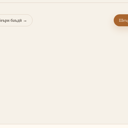
еъри баъдӣ
→
Шеър