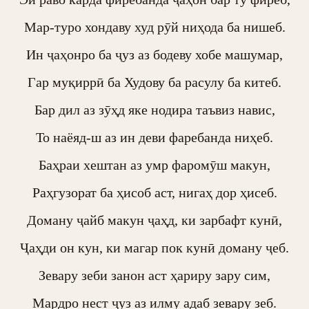
Мар-туро хондаву худ рӯй ниҳода ба нишеб.

Ин ҷаҳонро ба ҷуз аз бодеву хобе машумар,

Гар муқиррӣ ба Худову ба расулу ба китеб.

Бар дил аз зӯҳд яке нодира таъвиз навис,

То наёяд-ш аз ин деви фаребанда ниҳеб.

Баҳраи хештан аз умр фаромӯш макун,

Раҳгузорат ба ҳисоб аст, нигаҳ дор ҳисеб.

Доману ҷайб макун ҷаҳд, ки зарбафт кунӣ,

Ҷаҳди он кун, ки магар пок кунӣ доману ҷеб.

Зевару зеби занон аст ҳариру зару сим,

Мардро нест ҷуз аз илму адаб зевару зеб.
