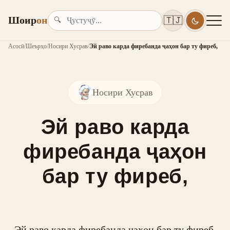
Шоир
он
🇹🇯
🔍
Асосӣ
/
Шеърҳо
/
Носири Хусрав
/
Эй раво карда фиребанда ҷаҳон бар ту фиреб,
Носири Хусрав
Эй раво карда
фиребанда ҷаҳон
бар ту фиреб,
Эй раво карда фиребанда ҷаҳон бар ту фиреб,
