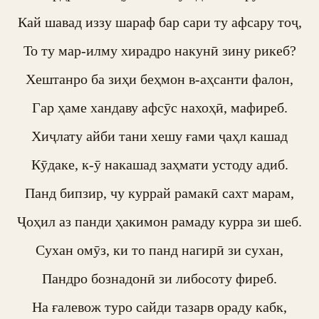
Кай шавад иззу шараф бар сари ту афсару тоҷ,

То ту мар-илму хирадро накунӣ зину рикеб?

Хештанро ба зиҳи беҳмон в-аҳсанти фалон,

Гар ҳаме хандаву афсӯс нахоҳӣ, мафиреб.

Хиҷлату айби тани хешу ғами ҷаҳл кашад

Кӯдаке, к-ӯ накашад заҳмати устоду адиб.

Панд бипзир, чу куррай рамакӣ сахт марам,

Ҷоҳил аз панди ҳакимон рамаду курра зи шеб.

Сухан омӯз, ки то панд нагирӣ зи сухан,

Пандро бознадонӣ зи либосоту фиреб.

На ғалевож туро сайди тазарв ораду кабк,
