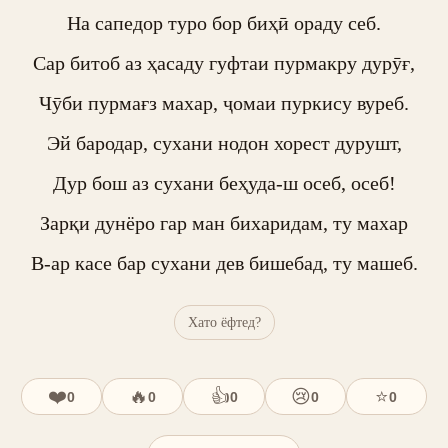
На сапедор туро бор биҳӣ ораду себ.

Сар битоб аз ҳасаду гуфтаи пурмакру дурӯғ,

Чӯби пурмағз махар, ҷомаи пуркису вуреб.

Эй бародар, сухани нодон хорест дурушт,

Дур бош аз сухани беҳуда-ш осеб, осеб!

Зарқи дунёро гар ман бихаридам, ту махар

В-ар касе бар сухани дев бишебад, ту машеб.
Хато ёфтед?
❤️
🔥
👍
😢
⭐
0
0
0
0
0