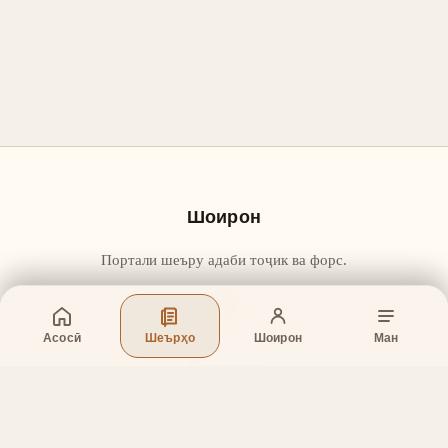
Шоирон
Портали шеъру адаби тоҷик ва форс.
Асосӣ
Шеърҳо
Шоирон
Ман
Бахшҳо
Асосӣ
Шеърҳо