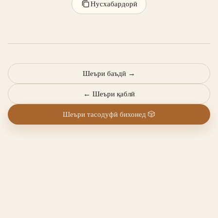
Нусхабардорӣ
Шеъри баъдӣ
→
←
Шеъри қаблӣ
Шеъри тасодуфӣ бихонед
🎲