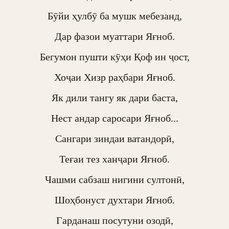
Бӯйи ҳулбӯ ба мушк мебезанд,

Дар фазои муаттари Яғноб.

Бегумон пушти кӯҳи Қоф ин ҷост,

Хоҷаи Хизр раҳбари Яғноб.

Як дили тангу як дари баста,

Нест андар саросари Яғноб...

Сангари зиндаи ватандорӣ,

Теғаи тез ханҷари Яғноб.

Чашми сабзаш нигини султонӣ,

Шоҳбонуст духтари Яғноб.

Гарданаш посутуни озодӣ,
