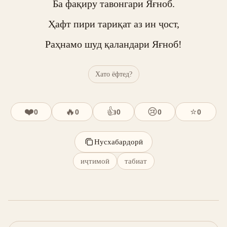
Ба фақиру тавонгари Яғноб.

Ҳафт пири тариқат аз ин ҷост,

Раҳнамо шуд қаландари Яғноб!
Хато ёфтед?
❤️
🔥
👍
😢
⭐
0
0
0
0
0
Нусхабардорӣ
иҷтимоӣ
табиат