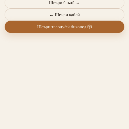
Шеъри баъдӣ
→
←
Шеъри қаблӣ
Шеъри тасодуфӣ бихонед
🎲