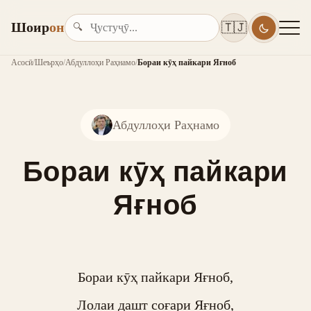
Шоир
он
🇹🇯
🔍
Асосӣ
/
Шеърҳо
/
Абдуллоҳи Раҳнамо
/
Бораи кӯҳ пайкари Яғноб
Абдуллоҳи Раҳнамо
Бораи кӯҳ пайкари
Яғноб
Бораи кӯҳ пайкари Яғноб,

Лолаи дашт соғари Яғноб,
