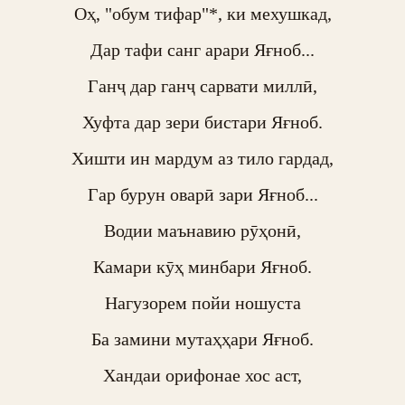
Оҳ, "обум тифар"*, ки мехушкад,

Дар тафи санг арари Яғноб...

Ганҷ дар ганҷ сарвати миллӣ,

Хуфта дар зери бистари Яғноб.

Хишти ин мардум аз тило гардад,

Гар бурун оварӣ зари Яғноб...

Водии маънавию рӯҳонӣ,

Камари кӯҳ минбари Яғноб.

Нагузорем пойи ношуста

Ба замини мутаҳҳари Яғноб.

Хандаи орифонае хос аст,
