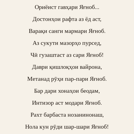
Ориёист гавҳари Яғноб...

Достонҳои рафта аз ёд аст,

Варақи санги мармари Яғноб.

Аз сукути мазорҳо пурсед,

Чӣ гузаштаст аз сари Яғноб!

Даври қишлоқҳои вайрона,

Метанад рӯҳи пар-пари Яғноб.

Бар дари хонаҳои беодам,

Интизор аст модари Яғноб.

Рахт барбаста нозанинонаш,

Нола кун рӯди шар-шари Яғноб!
