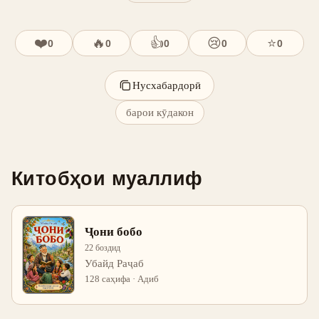
❤️
🔥
👍
😢
⭐
0
0
0
0
0
Нусхабардорӣ
барои кӯдакон
Китобҳои муаллиф
Ҷони бобо
22 боздид
Убайд Раҷаб
128 саҳифа · Адиб