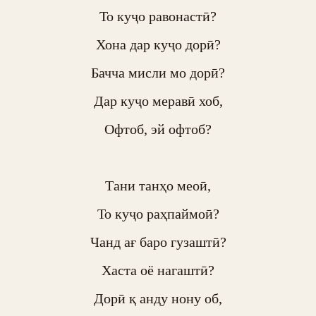
То куҷо равонастӣ?

Хона дар куҷо дорӣ?

Бачча мисли мо дорӣ?

Дар куҷо меравӣ хоб,

Офтоб, эй офтоб?

Тани танҳо меоӣ,

То куҷо раҳпаймоӣ?

Чанд ағ баро гузаштӣ?

Хаста оё нагаштӣ?

Дорӣ қ анду нону об,
