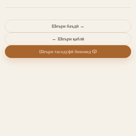
Шеъри баъдӣ
→
←
Шеъри қаблӣ
Шеъри тасодуфӣ бихонед
🎲