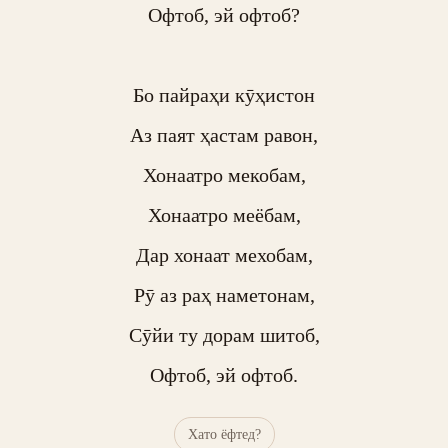
Офтоб, эй офтоб?

Бо пайраҳи кӯҳистон

Аз паят ҳастам равон,

Хонаатро мекобам,

Хонаатро меёбам,

Дар хонаат мехобам,

Рӯ аз раҳ наметонам,

Сӯйи ту дорам шитоб,

Офтоб, эй офтоб.
Хато ёфтед?