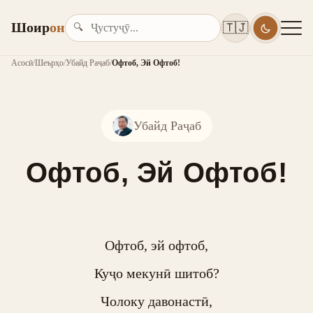
Шоир
он
🇹🇯
🔍
Асосӣ
/
Шеърҳо
/
Убайд Раҷаб
/
Офтоб, Эй Офтоб!
Убайд Раҷаб
Офтоб, Эй Офтоб!
Офтоб, эй офтоб,

Куҷо мекунӣ шитоб?

Чолоку давонастӣ,
