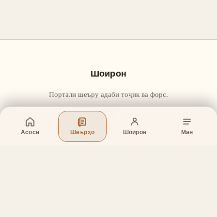
Шоирон
Портали шеъру адаби тоҷик ва форс.
Асосӣ
Шеърҳо
Шоирон
Ман
Бахшҳо
Асосӣ
Шеърҳо
Шоирон