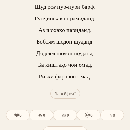
Шуд роғ пур-пури барф.

Гунҷишкакон рамиданд,

Аз шохаҳо париданд.

Бобоям шодон шуданд,

Додоям шодон шуданд.

Ба киштаҳо ҷон омад,

Ризқи фаровон омад.
Хато ёфтед?
❤️
🔥
👍
😢
⭐
0
0
0
0
0