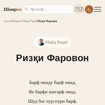
Шоир
он
🇹🇯
🔍
Асосӣ
/
Шеърҳо
/
Убайд Раҷаб
/
Ризқи Фаровон
Убайд Раҷаб
Ризқи Фаровон
Барф омаду барф омад,

Як барфи шигарф омад.

Шуд боғ пур-пури барф,
