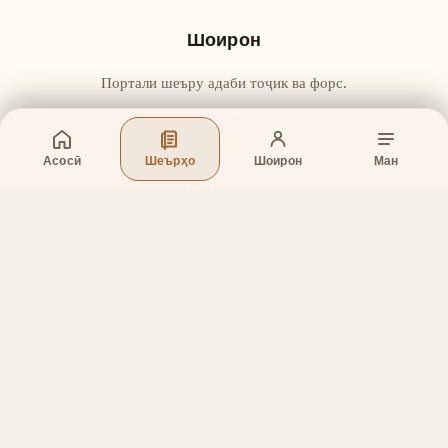
Шоирон
Портали шеъру адаби тоҷик ва форс.
Асосӣ
Шеърҳо
Шоирон
Ман
Бахшҳо
Асосӣ
Шеърҳо
Шоирон
Дар бораи лоиҳа
Тамос
Дастгирӣ