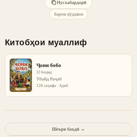
Нусхабардорӣ
барои кӯдакон
Китобҳои муаллиф
Ҷони бобо
22 боздид
Убайд Раҷаб
128 саҳифа · Адиб
Шеъри баъдӣ
→