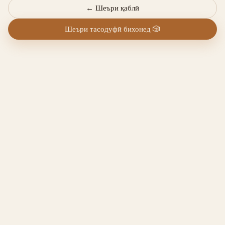
←
Шеъри қаблӣ
Шеъри тасодуфӣ бихонед
🎲