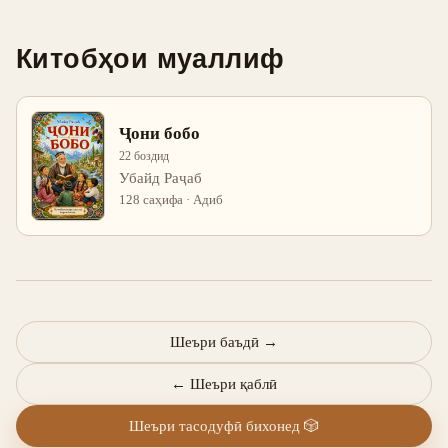
Китобҳои муаллиф
Ҷони бобо
22 боздид
Убайд Раҷаб
128 саҳифа · Адиб
Шеъри баъдӣ
→
←
Шеъри қаблӣ
Шеъри тасодуфӣ бихонед
🎲