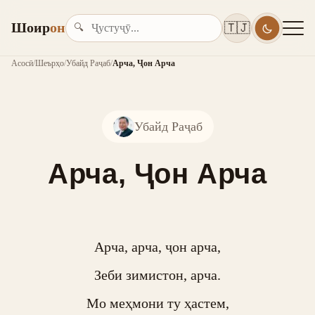
Шоир
он
🇹🇯
🔍
Асосӣ
/
Шеърҳо
/
Убайд Раҷаб
/
Арча, Ҷон Арча
Убайд Раҷаб
Арча, Ҷон Арча
Арча, арча, ҷон арча,

Зеби зимистон, арча.

Мо меҳмони ту ҳастем,
