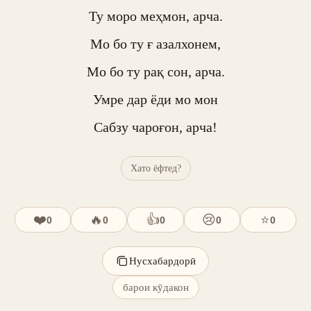
Ту моро меҳмон, арча.

Мо бо ту ғ азалхонем,

Мо бо ту рақ сон, арча.

Умре дар ёди мо мон

Сабзу чароғон, арча!
Хато ёфтед?
❤️
🔥
👍
😢
⭐
0
0
0
0
0
Нусхабардорӣ
барои кӯдакон