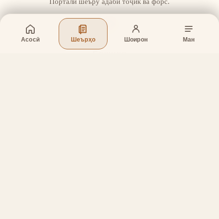
Портали шеъру адаби тоҷик ва форс.
Асосӣ
Шеърҳо
Шоирон
Ман
Бахшҳо
Асосӣ
Шеърҳо
Шоирон
Дар бораи лоиҳа
Тамос
Дастгирӣ
Тамос
Телефон
:
+998 (94) 334-39-57