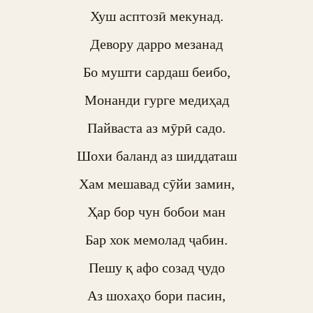
Хуш асптозӣ мекунад.

Девору дарро мезанад

Бо мушти сардаш беибо,

Монанди гурге медиҳад

Пайваста аз мӯрӣ садо.

Шохи баланд аз шиддаташ

Хам мешавад сӯйи замин,

Ҳар бор чун бобои ман

Бар хок мемолад ҷабин.

Пешу қ афо созад ҷудо

Аз шохаҳо бори пасин,
