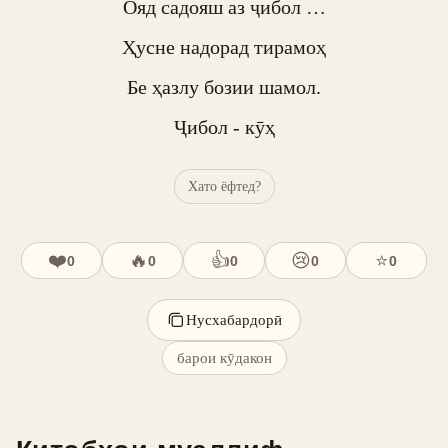
Ояд садояш аз ҷибол …

Ҳусне надорад тирамоҳ

Бе ҳазлу бозии шамол.

Ҷибол - кӯҳ
Хато ёфтед?
❤️
🔥
👍
😢
⭐
0
0
0
0
0
Нусхабардорӣ
барои кӯдакон