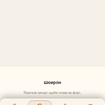
Шоирон
Портали шеъру адаби тоҷик ва форс.