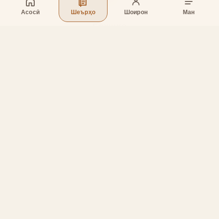
Асосӣ
Шеърҳо
Шоирон
Ман
Бахшҳо
Асосӣ
Шеърҳо
Шоирон
Дар бораи лоиҳа
Тамос
Дастгирӣ
Тамос
Телефон
:
+998 (94) 334-39-57
Telegram:
@muin_gulov