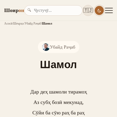
Шоир
он
🇹🇯
🔍
Асосӣ
/
Шеърҳо
/
Убайд Раҷаб
/
Шамол
Убайд Раҷаб
Шамол
Дар деҳ шамоли тирамоҳ

Аз субҳ бозӣ мекунад,

Сӯйи ба сӯю раҳ ба раҳ
