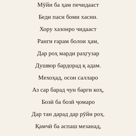
Мӯйи ба ҳам печидааст

Беди паси боми хасин.

Хору хазонро чидааст

Ранги ғарам болои ҳам,

Дар роҳ марди раҳгузар

Душвор бардорад қ адам.

Мехоҳад, осон салларо

Аз сар барад чун барги коҳ,

Бозӣ ба бозӣ ҷомаро

Дар тан дарад дар рӯйи роҳ.

Қамчӣ ба аспаш мезанад,
