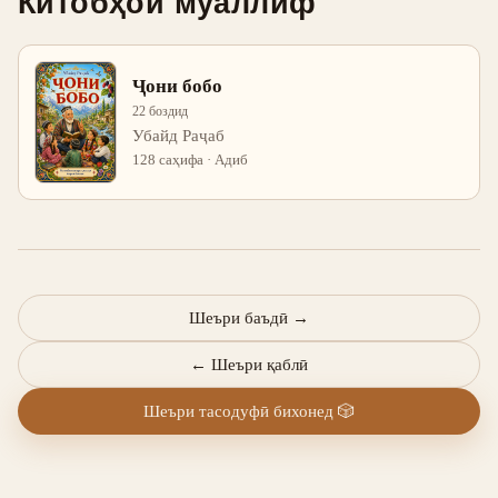
Китобҳои муаллиф
Ҷони бобо
22 боздид
Убайд Раҷаб
128 саҳифа · Адиб
Шеъри баъдӣ
→
←
Шеъри қаблӣ
Шеъри тасодуфӣ бихонед
🎲