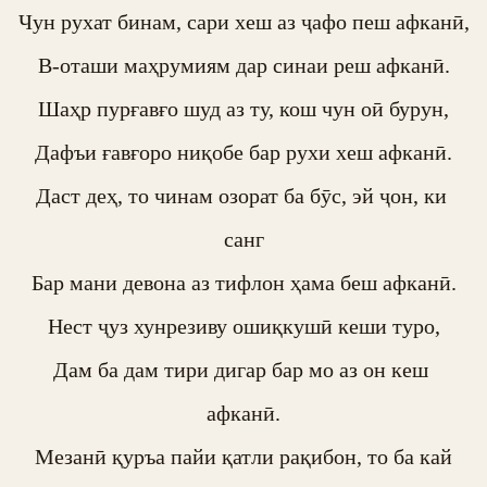
Чун рухат бинам, сари хеш аз ҷафо пеш афканӣ,

В-оташи маҳрумиям дар синаи реш афканӣ.

Шаҳр пурғавғо шуд аз ту, кош чун оӣ бурун,

Дафъи ғавғоро ниқобе бар рухи хеш афканӣ.

Даст деҳ, то чинам озорат ба бӯс, эй ҷон, ки 
санг

Бар мани девона аз тифлон ҳама беш афканӣ.

Нест ҷуз хунрезиву ошиқкушӣ кеши туро,

Дам ба дам тири дигар бар мо аз он кеш 
афканӣ.

Мезанӣ қуръа пайи қатли рақибон, то ба кай
