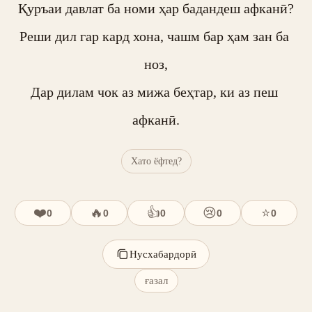
Қуръаи давлат ба номи ҳар бадандеш афканӣ?

Реши дил гар кард хона, чашм бар ҳам зан ба 
ноз,

Дар дилам чок аз мижа беҳтар, ки аз пеш 
афканӣ.
Хато ёфтед?
❤️
🔥
👍
😢
⭐
0
0
0
0
0
Нусхабардорӣ
ғазал