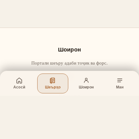
Шоирон
Портали шеъру адаби тоҷик ва форс.
Асосӣ
Шеърҳо
Шоирон
Ман
Бахшҳо
Асосӣ
Шеърҳо
Шоирон