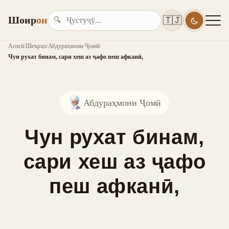
Шоир
он
🇹🇯
🔍
Асосӣ
/
Шеърҳо
/
Абдураҳмони Ҷомӣ
/
Чун рухат бинам, сари хеш аз ҷафо пеш афканӣ,
Абдураҳмони Ҷомӣ
Чун рухат бинам,
сари хеш аз ҷафо
пеш афканӣ,