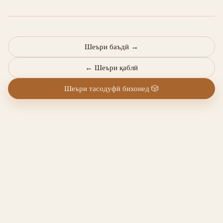
Шеъри баъдӣ
→
←
Шеъри қаблӣ
Шеъри тасодуфӣ бихонед
🎲