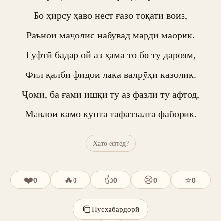
Бо ҳирсу ҳаво нест ғазо тоқати воиз,

Раънои маҷолис набувад марди маорик.

Гуфтӣ бадар ой аз ҳама то бо ту дароям,

Фил қалби фидои лака валрӯҳи казолик.

Ҷомӣ, ба ғами ишқи ту аз фазли ту афтод,

Мавлои камо кунта тафаззалта фаборик.
Хато ёфтед?
❤️
🔥
👍
😢
⭐
0
0
0
0
0
Нусхабардорӣ