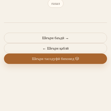
ғазал
Шеъри баъдӣ
→
←
Шеъри қаблӣ
Шеъри тасодуфӣ бихонед
🎲