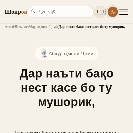
Шоир
он
🇹🇯
🔍
Асосӣ
/
Шеърҳо
/
Абдураҳмони Ҷомӣ
/
Дар наъти бақо нест касе бо ту мушорик,
Абдураҳмони Ҷомӣ
Дар наъти бақо
нест касе бо ту
мушорик,
Дар наъти бақо нест касе бо ту мушорик,
