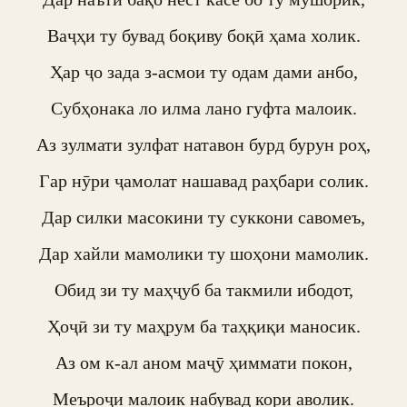
Ваҷҳи ту бувад боқиву боқӣ ҳама холик.

Ҳар ҷо зада з-асмои ту одам дами анбо,

Субҳонака ло илма лано гуфта малоик.

Аз зулмати зулфат натавон бурд бурун роҳ,

Гар нӯри ҷамолат нашавад раҳбари солик.

Дар силки масокини ту суккони савомеъ,

Дар хайли мамолики ту шоҳони мамолик.

Обид зи ту маҳҷуб ба такмили ибодот,

Ҳоҷӣ зи ту маҳрум ба таҳқиқи маносик.

Аз ом к-ал аном маҷӯ ҳиммати покон,

Меъроҷи малоик набувад кори аволик.
