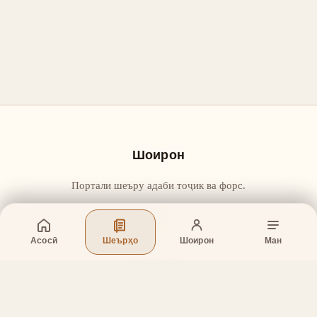
Шоирон
Портали шеъру адаби тоҷик ва форс.
Асосӣ
Шеърҳо
Шоирон
Ман
Бахшҳо
Асосӣ