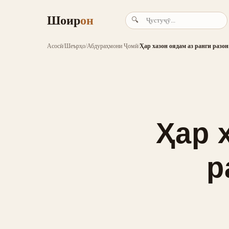
Шоир
он
🔍
Асосӣ
/
Шеърҳо
/
Абдураҳмони Ҷомӣ
/
Ҳар хазон оядам аз ранги разон
Ҳар 
р