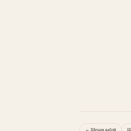
←
Шеъри қаблӣ
Ш