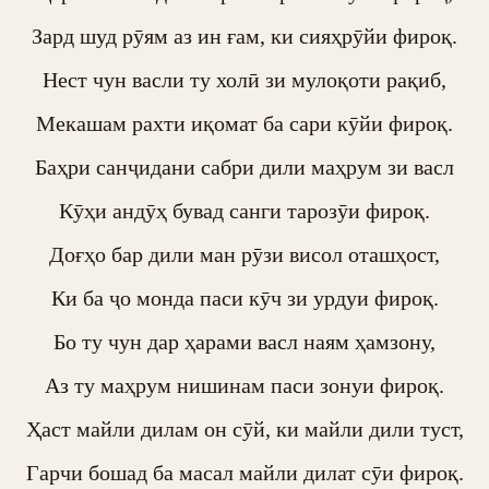
Зард шуд рӯям аз ин ғам, ки сияҳрӯйи фироқ.

Нест чун васли ту холӣ зи мулоқоти рақиб,

Мекашам рахти иқомат ба сари кӯйи фироқ.

Баҳри санҷидани сабри дили маҳрум зи васл

Кӯҳи андӯҳ бувад санги тарозӯи фироқ.

Доғҳо бар дили ман рӯзи висол оташҳост,

Ки ба ҷо монда паси кӯч зи урдуи фироқ.

Бо ту чун дар ҳарами васл наям ҳамзону,

Аз ту маҳрум нишинам паси зонуи фироқ.

Ҳаст майли дилам он сӯй, ки майли дили туст,

Гарчи бошад ба масал майли дилат сӯи фироқ.
