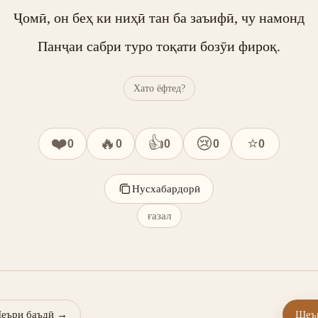
Ҷомӣ, он беҳ ки ниҳӣ тан ба заъифӣ, чу намонд

Панҷаи сабри туро тоқати бозӯи фироқ.
Хато ёфтед?
❤️
🔥
👍
😢
⭐
0
0
0
0
0
Нусхабардорӣ
ғазал
еъри баъдӣ
→
Шеър