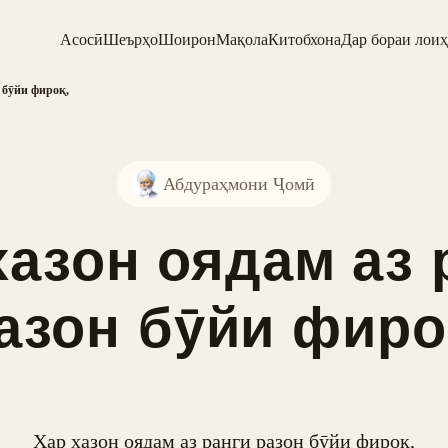
Асосӣ
Шеърҳо
Шоирон
Мақола
Китобхона
Дар бораи лоиҳ
 бӯйи фироқ,
Абдураҳмони Ҷомӣ
хазон оядам аз 
азон бӯйи фиро
Ҳар хазон оядам аз ранги разон бӯйи фироқ,
