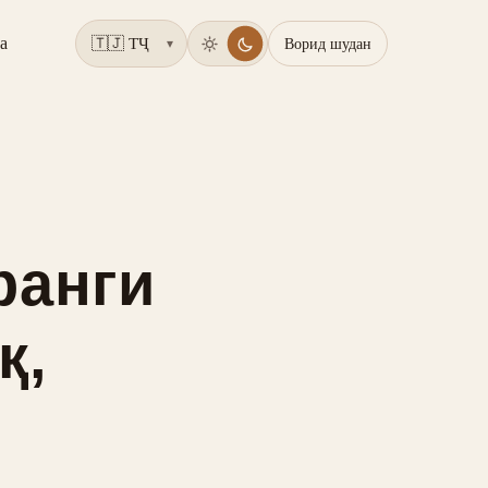
а
Ворид шудан
▾
ранги
қ,