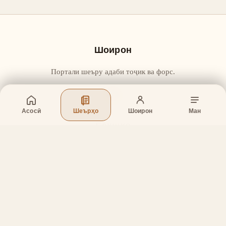
Шоирон
Портали шеъру адаби тоҷик ва форс.
Асосӣ
Шеърҳо
Шоирон
Ман
Бахшҳо
Асосӣ
Шеърҳо
Шоирон
Дар бораи лоиҳа
Тамос