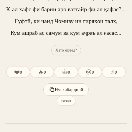
К-ал хафс фи барии аро ваттайр фи ал қафас?...

Гуфтӣ, ки чанд Ҷомиву ин гиряҳои талх,

Кум ашраб ас самум ва кум аҷраъ ал ғасас...
Хато ёфтед?
❤️
🔥
👍
😢
⭐
0
0
0
0
0
Нусхабардорӣ
ғазал