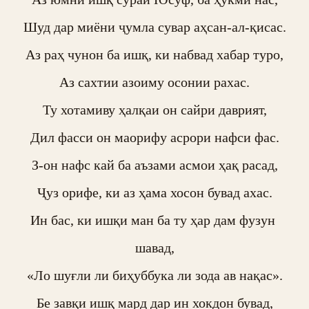
Шуд дар миёни ҷумла сувар аҳсан-ал-қисас.

Аз раҳ чунон ба ишқ, ки набвад хабар туро,

Аз сахтии азоиму осонии рахас.

Ту хотамиву ҳалқаи он сайри даврият,

Дил фасси он маорифу асрори нафси фас.

З-он нафс кай ба аъзами асмои ҳақ расад,

Ҷуз орифе, ки аз ҳама хосон бувад ахас.

Ин бас, ки ишқи ман ба ту ҳар дам фузун 
шавад,

«Ло шуғли ли биҳуббука ли зода ав нақас».

Бе завқи ишқ мард дар ин хокдон бувад,
