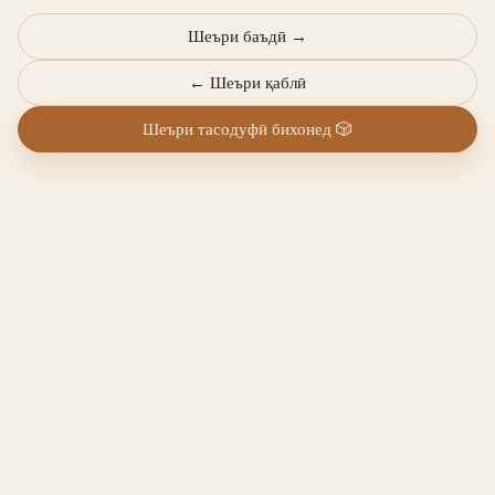
Шеъри баъдӣ
→
←
Шеъри қаблӣ
Шеъри тасодуфӣ бихонед
🎲