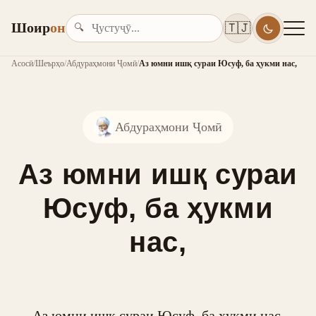
Шоир
он
🇹🇯
🔍
Асосӣ
/
Шеърҳо
/
Абдураҳмони Ҷомӣ
/
Аз юмни ишқ сураи Юсуф, ба ҳукми нас,
Абдураҳмони Ҷомӣ
Аз юмни ишқ сураи
Юсуф, ба ҳукми
нас,
Аз юмни ишқ сураи Юсуф, ба ҳукми нас,
