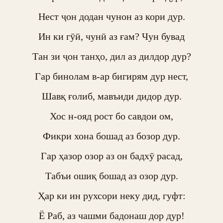
Нест ҷон додан чунон аз кори дур.

Ин ки гӯӣ, чунӣ аз ғам? Чун бувад

Тан зи ҷон танҳо, дил аз дилдор дур?

Гар бинолам в-ар бигирям дур нест,

Шавқ ғолиб, мавъиди дидор дур.

Хос н-ояд рост бо савдои ом,

Фикри хона бошад аз бозор дур.

Гар ҳазор озор аз он бадхӯ расад,

Табъи ошиқ бошад аз озор дур.

Ҳар ки ин рухсори неку дид, гуфт:

Ё Раб, аз чашми бадонаш дор дур!
