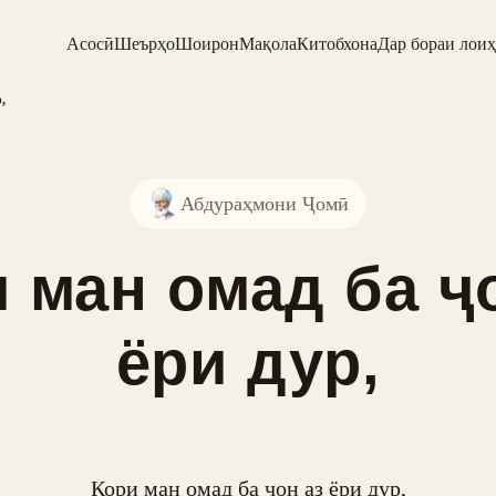
Асосӣ
Шеърҳо
Шоирон
Мақола
Китобхона
Дар бораи лоиҳ
,
Абдураҳмони Ҷомӣ
 ман омад ба ҷ
ёри дур,
Кори ман омад ба ҷон аз ёри дур,
