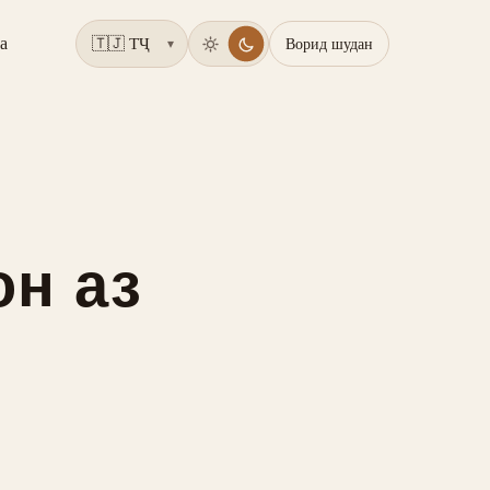
а
Ворид шудан
▾
он аз