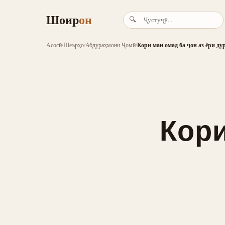
Шоир
он
🔍
Асосӣ
/
Шеърҳо
/
Абдураҳмони Ҷомӣ
/
Кори ман омад ба ҷон аз ёри дур
Кори