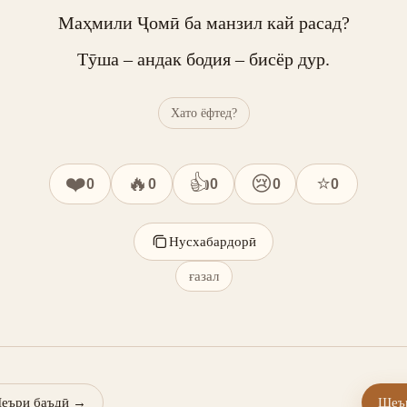
Маҳмили Ҷомӣ ба манзил кай расад?

Тӯша – андак бодия – бисёр дур.
Хато ёфтед?
❤️
🔥
👍
😢
⭐
0
0
0
0
0
Нусхабардорӣ
ғазал
еъри баъдӣ
→
Шеър