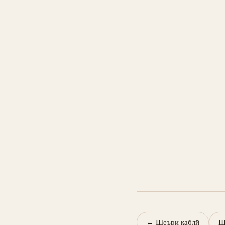
←
Шеъри қаблӣ
Ш