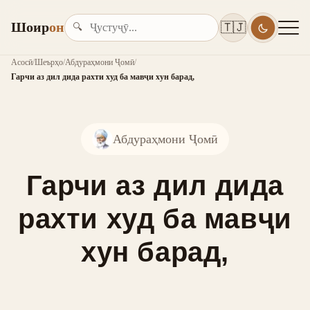
Шоир
он
🇹🇯
🔍
Асосӣ
/
Шеърҳо
/
Абдураҳмони Ҷомӣ
/
Гарчи аз дил дида рахти худ ба мавҷи хун барад,
Абдураҳмони Ҷомӣ
Гарчи аз дил дида
рахти худ ба мавҷи
хун барад,