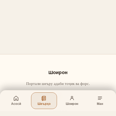
Шоирон
Портали шеъру адаби тоҷик ва форс.
Асосӣ
Шеърҳо
Шоирон
Ман
Бахшҳо