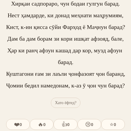
Хирқаи садпораро, чун бодаи гулгун барад.

Нест ҳамдарде, ки донад меҳнати маҳрумиям,

Кист, к-ин қисса сӯйи Фарҳод ё Маҷнун барад?

Дам ба дам борам зи кори ишқат афзояд, бале,

Ҳар ки ранҷ афзун кашад дар кор, музд афзун 
барад.

Куштагони ғам зи лаъли ҷонфазоят ҷон баранд,

Ҷомии бедил намедонам, к-аз ӯ ҷон чун барад?
Хато ёфтед?
❤️
🔥
👍
😢
⭐
0
0
0
0
0