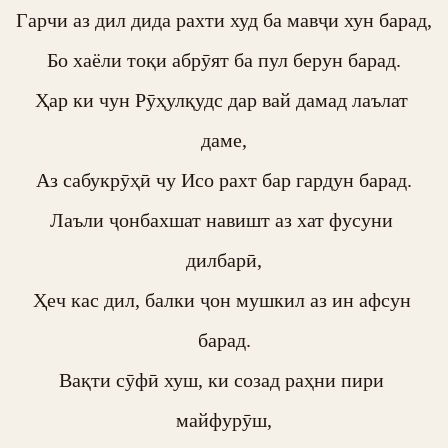
Гарчи аз дил дида рахти худ ба мавҷи хун барад,

Бо хаёли тоқи абрӯят ба пул берун барад.

Ҳар ки чун Рӯҳулқудс дар вай дамад лаълат 
даме,

Аз сабукрӯҳӣ чу Исо рахт бар гардун барад.

Лаъли ҷонбахшат навишт аз хат фусуни 
дилбарӣ,

Ҳеч кас дил, балки ҷон мушкил аз ин афсун 
барад.

Вақти сӯфӣ хуш, ки созад раҳни пири 
майфурӯш,
