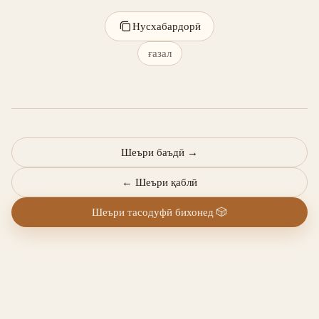
Нусхабардорӣ
ғазал
Шеъри баъдӣ
→
←
Шеъри қаблӣ
Шеъри тасодуфӣ бихонед
🎲