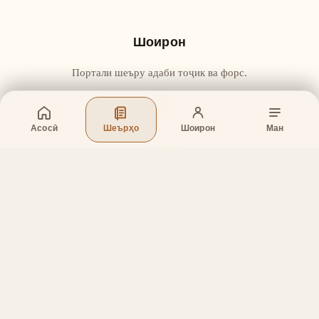
Шоирон
Портали шеъру адаби тоҷик ва форс.
Асосӣ
Шеърҳо
Шоирон
Ман
Бахшҳо
Асосӣ
Шеърҳо
Шоирон
Дар бораи лоиҳа
Тамос
Дастгирӣ