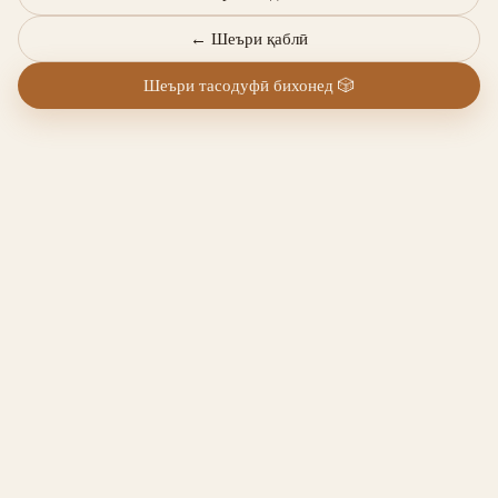
←
Шеъри қаблӣ
Шеъри тасодуфӣ бихонед
🎲