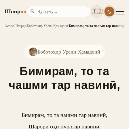
Шоир
он
🇹🇯
🔍
Асосӣ
/
Шеърҳо
/
Боботоҳир Урёни Ҳамадонӣ
/
Бимирам, то та чашми тар навинӣ,
Боботоҳир Урёни Ҳамадонӣ
Бимирам, то та
чашми тар навинӣ,
Бимирам, то та чашми тар навинӣ,

Шарори оҳи пурозар навинӣ.
