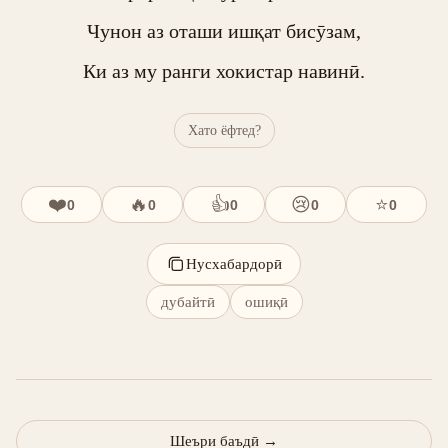
Чунон аз оташи ишқат бисӯзам,

Ки аз му ранги хокистар навинӣ.
Хато ёфтед?
❤️
🔥
👍
😢
⭐
0
0
0
0
0
Нусхабардорӣ
дубайтӣ
ошиқӣ
Шеъри баъдӣ
→