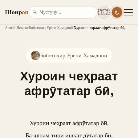
Шоир
он
🇹🇯
🔍
Асосӣ
/
Шеърҳо
/
Боботоҳир Урёни Ҳамадонӣ
/
Хуроин чеҳраат афрӯтатар бӣ,
Боботоҳир Урёни Ҳамадонӣ
Хуроин чеҳраат
афрӯтатар бӣ,
Хуроин чеҳраат афрӯтатар бӣ,

Ба ҷунам тири ишқат дӯтатар бӣ,
