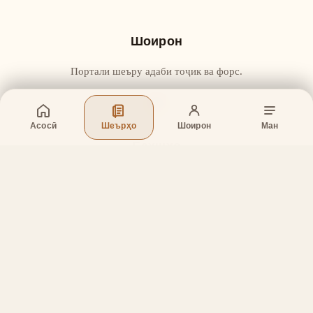
Шоирон
Портали шеъру адаби тоҷик ва форс.
Асосӣ
Шеърҳо
Шоирон
Ман
Бахшҳо
Асосӣ
Шеърҳо
Шоирон
Дар бораи лоиҳа
Тамос
Дастгирӣ