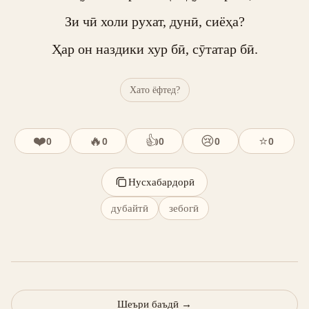
Зи чӣ холи рухат, дунӣ, сиёҳа?

Ҳар он наздики хур бӣ, сӯтатар бӣ.
Хато ёфтед?
❤️
🔥
👍
😢
⭐
0
0
0
0
0
Нусхабардорӣ
дубайтӣ
зебогӣ
Шеъри баъдӣ
→