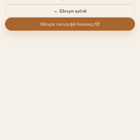
←
Шеъри қаблӣ
Шеъри тасодуфӣ бихонед
🎲