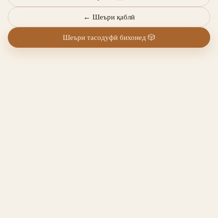
←
Шеъри қаблӣ
Шеъри тасодуфӣ бихонед
🎲