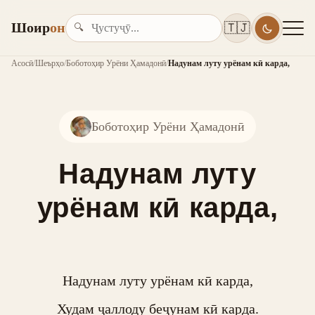
Шоир
он
🇹🇯
🔍
Асосӣ
/
Шеърҳо
/
Боботоҳир Урёни Ҳамадонӣ
/
Надунам луту урёнам кӣ карда,
Боботоҳир Урёни Ҳамадонӣ
Надунам луту
урёнам кӣ карда,
Надунам луту урёнам кӣ карда,

Худам ҷаллоду беҷунам кӣ карда.
