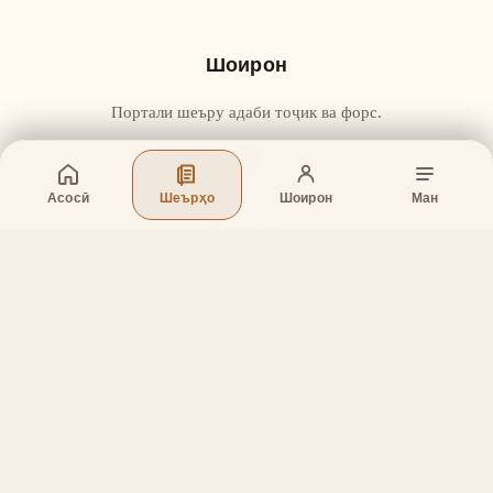
Шоирон
Портали шеъру адаби тоҷик ва форс.
Асосӣ
Шеърҳо
Шоирон
Ман
Бахшҳо
Асосӣ
Шеърҳо
Шоирон
Дар бораи лоиҳа
Тамос
Дастгирӣ