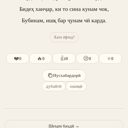
Бидеҳ ханҷар, ки то сина кунам чок,

Бубинам, ишқ бар ҷунам чӣ карда.
Хато ёфтед?
❤️
🔥
👍
😢
⭐
0
0
0
0
0
Нусхабардорӣ
дубайтӣ
ошиқӣ
Шеъри баъдӣ
→