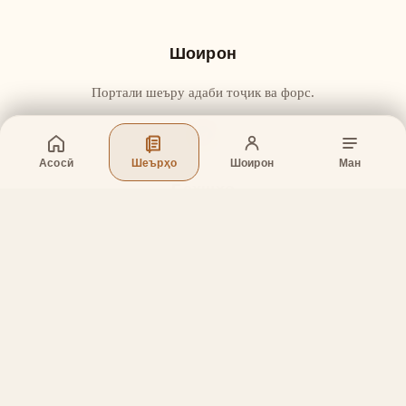
Шоирон
Портали шеъру адаби тоҷик ва форс.
Асосӣ
Шеърҳо
Шоирон
Ман
Бахшҳо
Асосӣ
Шеърҳо
Шоирон
Дар бораи лоиҳа
Тамос
Дастгирӣ