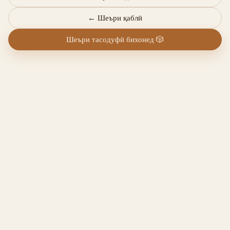
←
Шеъри қаблӣ
Шеъри тасодуфӣ бихонед
🎲