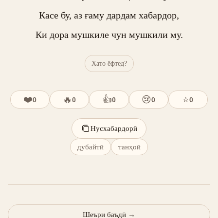
Касе бу, аз ғаму дардам хабардор,

Ки дора мушкиле чун мушкили му.
Хато ёфтед?
❤️
🔥
👍
😢
⭐
0
0
0
0
0
Нусхабардорӣ
дубайтӣ
танҳоӣ
Шеъри баъдӣ
→