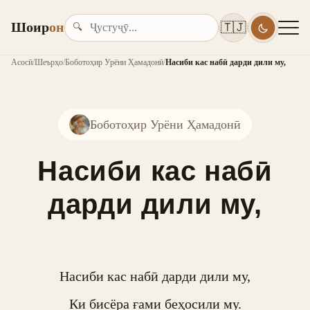
Шоир
он
🇹🇯
🔍
Асосӣ
/
Шеърҳо
/
Боботоҳир Урёни Ҳамадонӣ
/
Насиби кас набӣ дарди дили му,
Боботоҳир Урёни Ҳамадонӣ
Насиби кас набӣ
дарди дили му,
Насиби кас набӣ дарди дили му,

Ки бисёра ғами беҳосили му.
