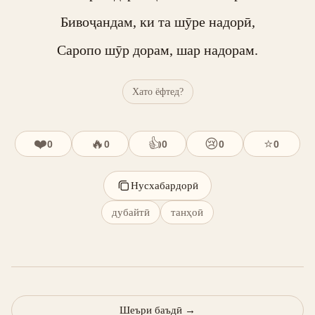
Бивоҷандам, ки та шӯре надорӣ,

Саропо шӯр дорам, шар надорам.
Хато ёфтед?
❤️
🔥
👍
😢
⭐
0
0
0
0
0
Нусхабардорӣ
дубайтӣ
танҳоӣ
Шеъри баъдӣ
→