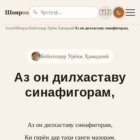
Шоир
он
🇹🇯
🔍
Асосӣ
/
Шеърҳо
/
Боботоҳир Урёни Ҳамадонӣ
/
Аз он дилхаставу синафигорам,
Боботоҳир Урёни Ҳамадонӣ
Аз он дилхаставу
синафигорам,
Аз он дилхаставу синафигорам,

Ки гирён дар таҳи санги мазорам.
