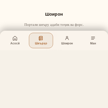
Шоирон
Портали шеъру адаби тоҷик ва форс.
Асосӣ
Шеърҳо
Шоирон
Ман
Бахшҳо
Асосӣ
Шеърҳо
Шоирон
Дар бораи лоиҳа
Тамос
Дастгирӣ