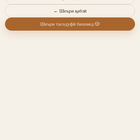
←
Шеъри қаблӣ
Шеъри тасодуфӣ бихонед
🎲