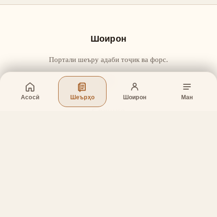
Шоирон
Портали шеъру адаби тоҷик ва форс.
Асосӣ
Шеърҳо
Шоирон
Ман
Бахшҳо
Асосӣ
Шеърҳо
Шоирон
Дар бораи лоиҳа
Тамос