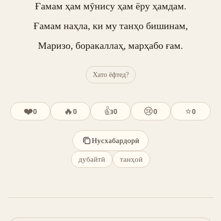
Ғамам ҳам мӯнису ҳам ёру ҳамдам.

Ғамам наҳла, ки му танҳо бишинам,

Маризо, боракаллаҳ, марҳабо ғам.
Хато ёфтед?
❤️
🔥
👍
😢
⭐
0
0
0
0
0
Нусхабардорӣ
дубайтӣ
танҳоӣ