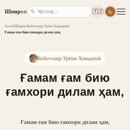
Шоир
он
🇹🇯
🔍
Асосӣ
/
Шеърҳо
/
Боботоҳир Урёни Ҳамадонӣ
/
Ғамам ғам бию ғамхори дилам ҳам,
Боботоҳир Урёни Ҳамадонӣ
Ғамам ғам бию
ғамхори дилам ҳам,
Ғамам ғам бию ғамхори дилам ҳам,
