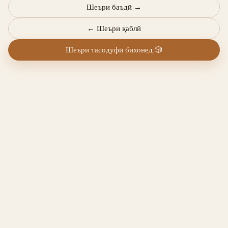
Шеъри баъдӣ
→
←
Шеъри қаблӣ
Шеъри тасодуфӣ бихонед
🎲