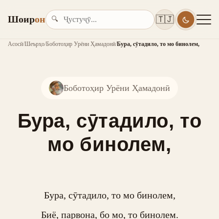
Шоир
он
🇹🇯
🔍
Асосӣ
/
Шеърҳо
/
Боботоҳир Урёни Ҳамадонӣ
/
Бура, сӯтадило, то мо бинолем,
Боботоҳир Урёни Ҳамадонӣ
Бура, сӯтадило, то
мо бинолем,
Бура, сӯтадило, то мо бинолем,

Биё, парвона, бо мо, то бинолем.
