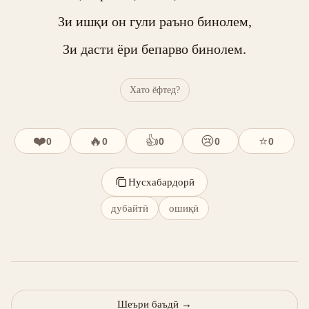
Зи ишқи он гули раъно бинолем,

Зи дасти ёри бепарво бинолем.
Хато ёфтед?
❤️
🔥
👍
😢
⭐
0
0
0
0
0
Нусхабардорӣ
дубайтӣ
ошиқӣ
Шеъри баъдӣ
→