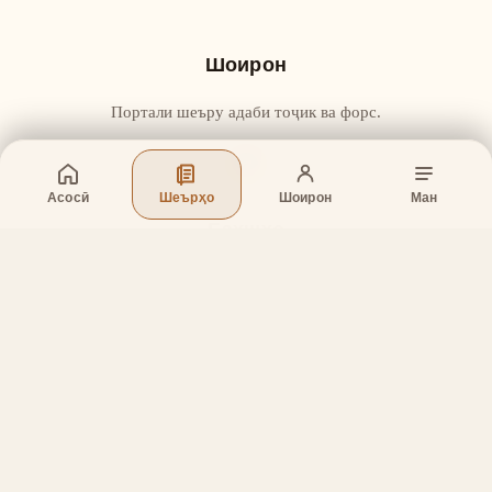
Шоирон
Портали шеъру адаби тоҷик ва форс.
Асосӣ
Шеърҳо
Шоирон
Ман
Бахшҳо
Асосӣ
Шеърҳо
Шоирон
Дар бораи лоиҳа
Тамос
Дастгирӣ