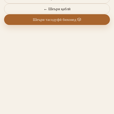
←
Шеъри қаблӣ
Шеъри тасодуфӣ бихонед
🎲