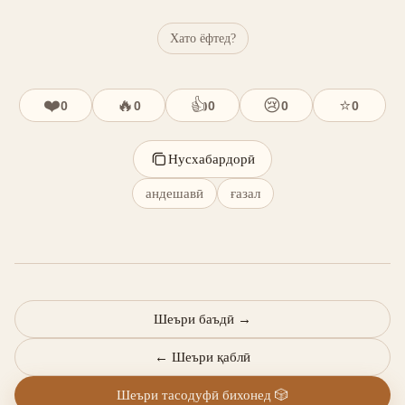
Хато ёфтед?
❤️
🔥
👍
😢
⭐
0
0
0
0
0
Нусхабардорӣ
андешавӣ
ғазал
Шеъри баъдӣ
→
←
Шеъри қаблӣ
Шеъри тасодуфӣ бихонед
🎲