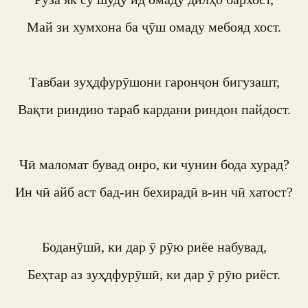
Май зи хумхона ба ҷӯш омаду мебояд хост.

Тавбаи зуҳдфурӯшони гаронҷон бигузашт,

Вақти риндию тараб кардани риндон пайдост.

Чӣ маломат бувад онро, ки чунин бода хурад?

Ин чӣ айб аст бад-ин бехирадӣ в-ин чӣ хатост?

Боданӯшӣ, ки дар ӯ рӯю риёе набувад,

Беҳтар аз зуҳдфурӯшӣ, ки дар ӯ рӯю риёст.
