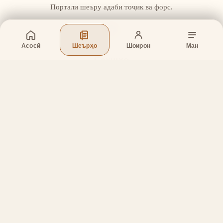
Портали шеъру адаби тоҷик ва форс.
Асосӣ
Шеърҳо
Шоирон
Ман
Бахшҳо
Асосӣ
Шеърҳо
Шоирон
Дар бораи лоиҳа
Тамос
Дастгирӣ
Тамос