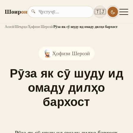
Шоир
он
🇹🇯
🔍
Асосӣ
/
Шеърҳо
/
Ҳофизи Шерозӣ
/
Рӯза як сӯ шуду ид омаду дилҳо бархост
Ҳофизи Шерозӣ
Рӯза як сӯ шуду ид
омаду дилҳо
бархост
Рӯза як сӯ шуду ид омаду дилҳо бархост,
