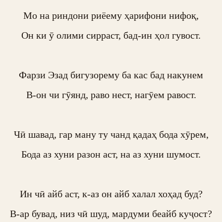
Мо на риндони риёему ҳарифони нифоқ,

Он ки ӯ олими сирраст, бад-ин ҳол гувост.

Фарзи Эзад бигузорему ба кас бад накунем

В-он чи гӯянд, раво нест, нагӯем равост.

Чӣ шавад, гар ману ту чанд қадаҳ бода хӯрем,

Бода аз хуни разон аст, на аз хуни шумост.

Ин чӣ айб аст, к-аз он айб халал хоҳад буд?

В-ар бувад, низ чӣ шуд, мардуми беайб куҷост?