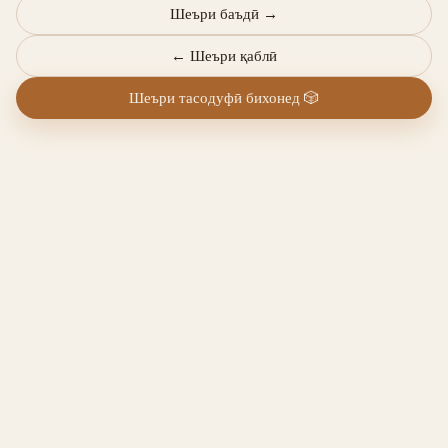
Шеъри баъдӣ
→
←
Шеъри қаблӣ
Шеъри тасодуфӣ бихонед
🎲