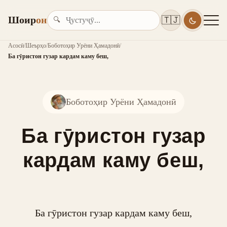
Шоир
он
🇹🇯
🔍
Асосӣ
/
Шеърҳо
/
Боботоҳир Урёни Ҳамадонӣ
/
Ба гӯристон гузар кардам каму беш,
Боботоҳир Урёни Ҳамадонӣ
Ба гӯристон гузар
кардам каму беш,
Ба гӯристон гузар кардам каму беш,
