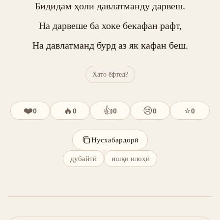
Бидидам ҳоли давлатманду дарвеш.

На дарвеше ба хоке бекафан рафт,

На давлатманд бурд аз як кафан беш.
Хато ёфтед?
❤️
🔥
👍
😢
⭐
0
0
0
0
0
Нусхабардорӣ
дубайтӣ
ишқи илоҳӣ