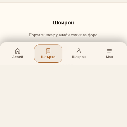
Шоирон
Портали шеъру адаби тоҷик ва форс.
Асосӣ
Шеърҳо
Шоирон
Ман
Бахшҳо
Асосӣ
Шеърҳо
Шоирон
Дар бораи лоиҳа
Тамос