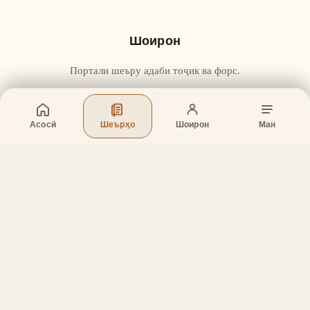
Шоирон
Портали шеъру адаби тоҷик ва форс.
Асосӣ
Шеърҳо
Шоирон
Ман
Бахшҳо
Асосӣ
Шеърҳо
Шоирон
Дар бораи лоиҳа
Тамос
Дастгирӣ