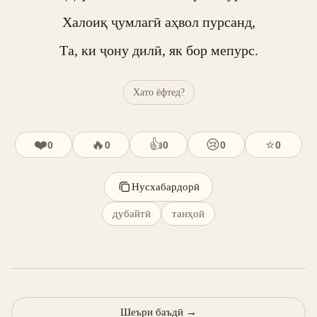
Халоиқ ҷумлагӣ аҳвол пурсанд,

Та, ки ҷону дилӣ, як бор мепурс.
Хато ёфтед?
❤️
🔥
👍
😢
⭐
0
0
0
0
0
Нусхабардорӣ
дубайтӣ
танҳоӣ
Шеъри баъдӣ
→