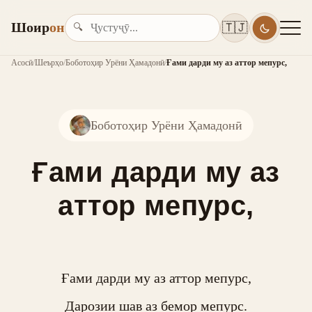
Шоир
он
🇹🇯
🔍
Асосӣ
/
Шеърҳо
/
Боботоҳир Урёни Ҳамадонӣ
/
Ғами дарди му аз аттор мепурс,
Боботоҳир Урёни Ҳамадонӣ
Ғами дарди му аз
аттор мепурс,
Ғами дарди му аз аттор мепурс,

Дарозии шав аз бемор мепурс.
