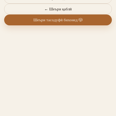
←
Шеъри қаблӣ
Шеъри тасодуфӣ бихонед
🎲