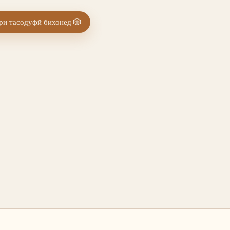
и тасодуфӣ бихонед
🎲