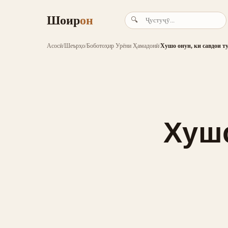
Шоир
он
🔍
Асосӣ
/
Шеърҳо
/
Боботоҳир Урёни Ҳамадонӣ
/
Хушо онун, ки савдои ту
Хушо