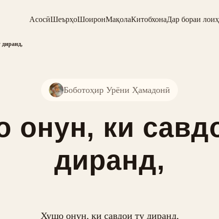
Асосӣ
Шеърҳо
Шоирон
Мақола
Китобхона
Дар бораи лоиҳ
 диранд,
Боботоҳир Урёни Ҳамадонӣ
 онун, ки савд
диранд,
Хушо онун, ки савдои ту диранд,
