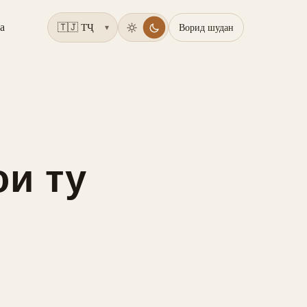
а
Ворид шудан
▾
ои ту