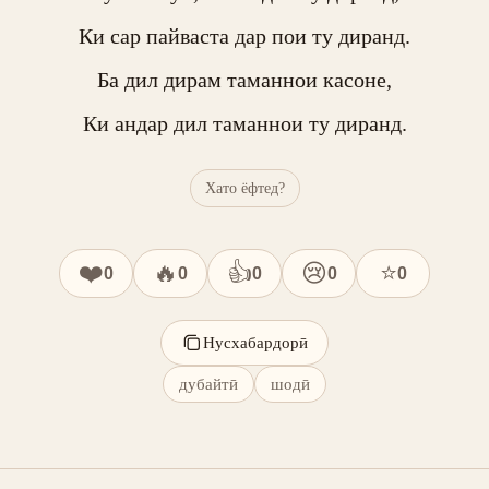
Ки сар пайваста дар пои ту диранд.

Ба дил дирам таманнои касоне,

Ки андар дил таманнои ту диранд.
Хато ёфтед?
❤️
🔥
👍
😢
⭐
0
0
0
0
0
Нусхабардорӣ
дубайтӣ
шодӣ