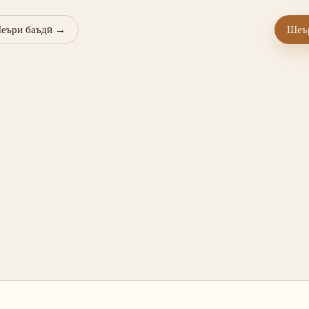
еъри баъдӣ
→
Шеър