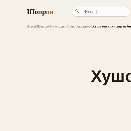
Шоир
он
🔍
Асосӣ
/
Шеърҳо
/
Боботоҳир Урёни Ҳамадонӣ
/
Хушо онун, ки ҳир аз б
Хушо