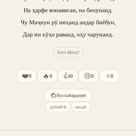
На ҳарфе вонависан, на бихунанд.

Чу Маҷнун рӯ ниҳанд андар биёбун,

Дар ин кӯҳо раванд, оҳу чарунанд.
Хато ёфтед?
❤️
🔥
👍
😢
⭐
0
0
0
0
0
Нусхабардорӣ
дубайтӣ
шодӣ