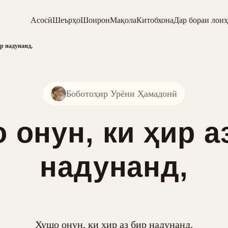
Асосӣ
Шеърҳо
Шоирон
Мақола
Китобхона
Дар бораи лоиҳ
ир надунанд,
Боботоҳир Урёни Ҳамадонӣ
 онун, ки ҳир а
надунанд,
Хушо онун, ки ҳир аз бир надунанд,
