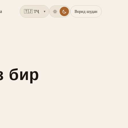
а
Ворид шудан
▾
з бир