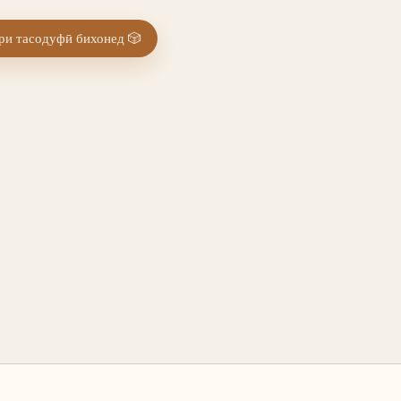
и тасодуфӣ бихонед
🎲