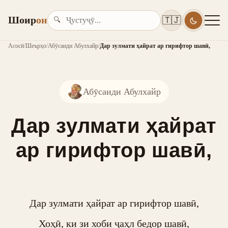
Шоир
он
🇹🇯
🔍
Асосӣ
/
Шеърҳо
/
Абӯсаиди Абулхайр
/
Дар зулмати ҳайрат ар гирифтор шавӣ,
Абӯсаиди Абулхайр
Дар зулмати ҳайрат
ар гирифтор шавӣ,
Дар зулмати ҳайрат ар гирифтор шавӣ,

Хоҳӣ, ки зи хоби ҷаҳл бедор шавӣ,
