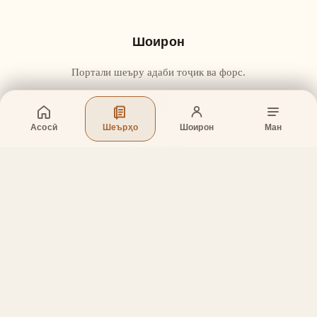
Шоирон
Портали шеъру адаби тоҷик ва форс.
Асосӣ
Шеърҳо
Шоирон
Ман
Бахшҳо
Асосӣ
Шеърҳо
Шоирон
Дар бораи лоиҳа
Тамос
Дастгирӣ