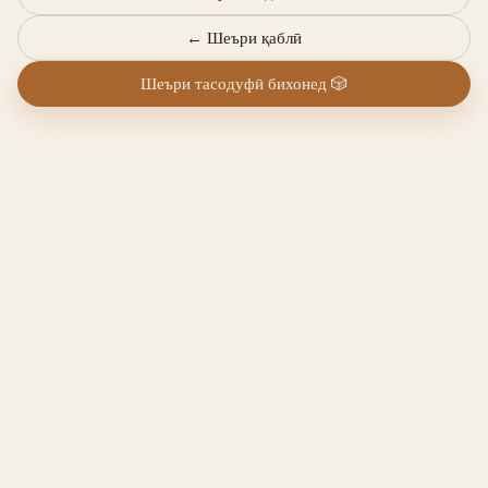
←
Шеъри қаблӣ
Шеъри тасодуфӣ бихонед
🎲