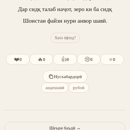
Дар сидқ талаб наҷот, зеро ки ба сидқ

Шоистаи файзи нури анвор шавӣ.
Хато ёфтед?
❤️
🔥
👍
😢
⭐
0
0
0
0
0
Нусхабардорӣ
андешавӣ
рубоӣ
Шеъри баъдӣ
→