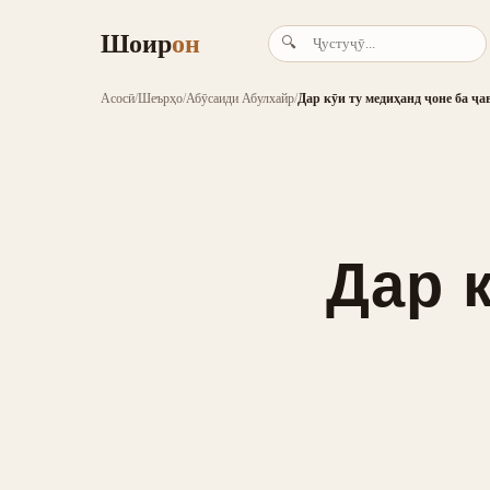
Шоир
он
🔍
Асосӣ
/
Шеърҳо
/
Абӯсаиди Абулхайр
/
Дар кӯи ту медиҳанд ҷоне ба ҷав
Дар 