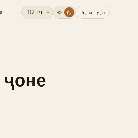
а
Ворид шудан
▾
 ҷоне