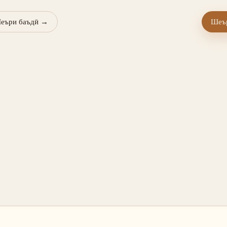
еъри баъдӣ
→
Шеър