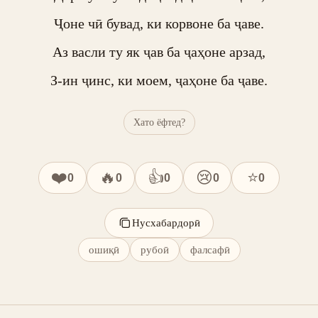
Ҷоне чӣ бувад, ки корвоне ба ҷаве.

Аз васли ту як ҷав ба ҷаҳоне арзад,

З-ин ҷинс, ки моем, ҷаҳоне ба ҷаве.
Хато ёфтед?
❤️
🔥
👍
😢
⭐
0
0
0
0
0
Нусхабардорӣ
ошиқӣ
рубоӣ
фалсафӣ