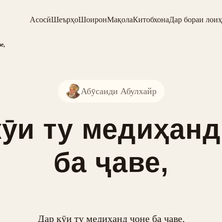
Асосӣ
Шеърҳо
Шоирон
Мақола
Китобхона
Дар бораи лоиҳ
е,
Абӯсаиди Абулхайр
кӯи ту медиҳанд
ба ҷаве,
Дар кӯи ту медиҳанд ҷоне ба ҷаве,
