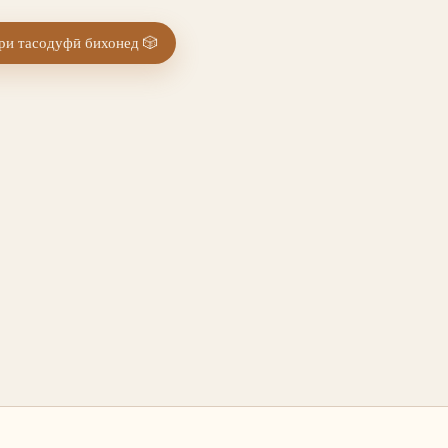
и тасодуфӣ бихонед
🎲