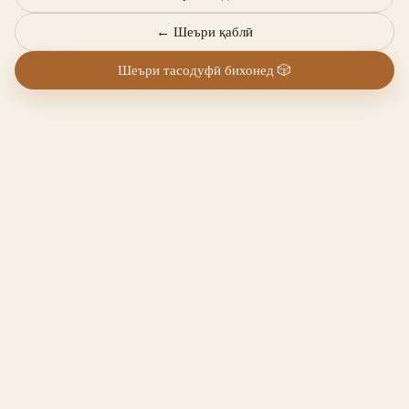
←
Шеъри қаблӣ
Шеъри тасодуфӣ бихонед
🎲