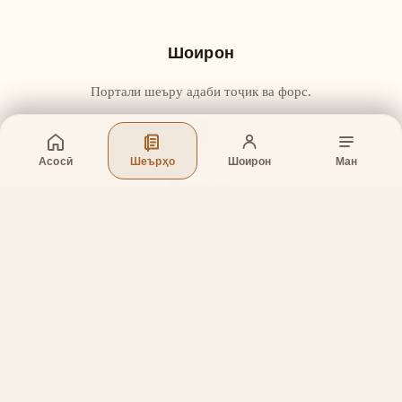
Шоирон
Портали шеъру адаби тоҷик ва форс.
Асосӣ
Шеърҳо
Шоирон
Ман
Бахшҳо
Асосӣ
Шеърҳо
Шоирон
Дар бораи лоиҳа
Тамос
Дастгирӣ