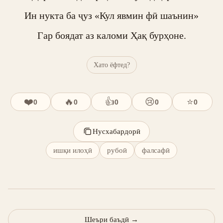
Ин нукта ба ҷуз «Кул явмин фӣ шаънин»

Гар боядат аз каломи Ҳақ бурҳоне.
Хато ёфтед?
❤️
🔥
👍
😢
⭐
0
0
0
0
0
Нусхабардорӣ
ишқи илоҳӣ
рубоӣ
фалсафӣ
Шеъри баъдӣ
→