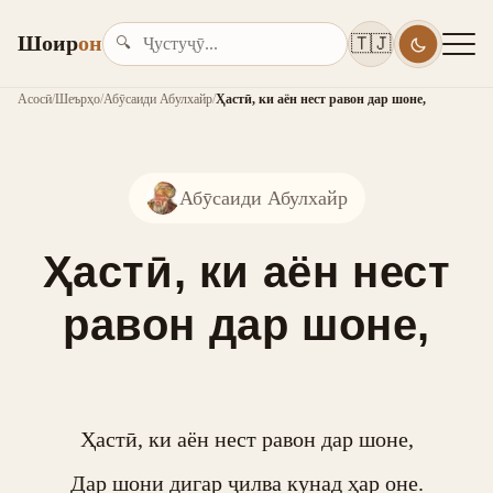
Шоир
он
🇹🇯
🔍
Асосӣ
/
Шеърҳо
/
Абӯсаиди Абулхайр
/
Ҳастӣ, ки аён нест равон дар шоне,
Абӯсаиди Абулхайр
Ҳастӣ, ки аён нест
равон дар шоне,
Ҳастӣ, ки аён нест равон дар шоне,

Дар шони дигар ҷилва кунад ҳар оне.
