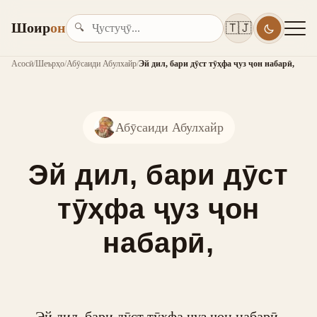
Шоир
он
🇹🇯
🔍
Асосӣ
/
Шеърҳо
/
Абӯсаиди Абулхайр
/
Эй дил, бари дӯст тӯҳфа ҷуз ҷон набарӣ,
Абӯсаиди Абулхайр
Эй дил, бари дӯст
тӯҳфа ҷуз ҷон
набарӣ,
Эй дил, бари дӯст тӯҳфа ҷуз ҷон набарӣ,
