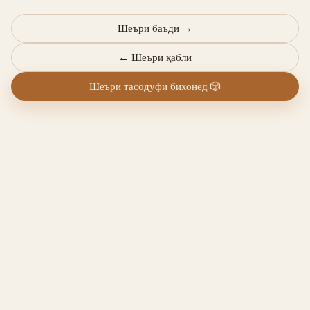
Шеъри баъдӣ
→
←
Шеъри қаблӣ
Шеъри тасодуфӣ бихонед
🎲