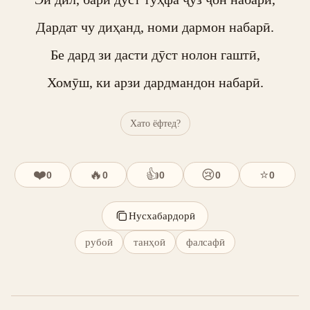
Дардат чу диҳанд, номи дармон набарӣ.

Бе дард зи дасти дӯст нолон гаштӣ,

Хомӯш, ки арзи дардмандон набарӣ.
Хато ёфтед?
❤️
🔥
👍
😢
⭐
0
0
0
0
0
Нусхабардорӣ
рубоӣ
танҳоӣ
фалсафӣ