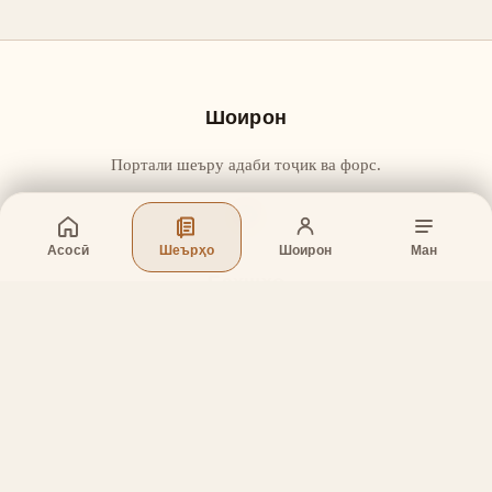
Шоирон
Портали шеъру адаби тоҷик ва форс.
Асосӣ
Шеърҳо
Шоирон
Ман
Бахшҳо
Асосӣ
Шеърҳо
Шоирон
Дар бораи лоиҳа
Тамос