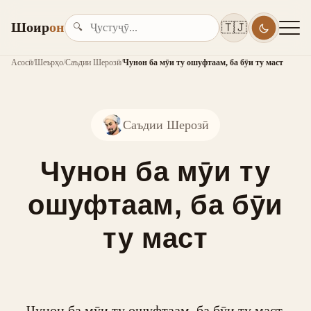
Шоир
он
🇹🇯
🔍
Асосӣ
/
Шеърҳо
/
Саъдии Шерозӣ
/
Чунон ба мӯи ту ошуфтаам, ба бӯи ту маст
Саъдии Шерозӣ
Чунон ба мӯи ту
ошуфтаам, ба бӯи
ту маст
Чунон ба мӯи ту ошуфтаам, ба бӯи ту маст,
