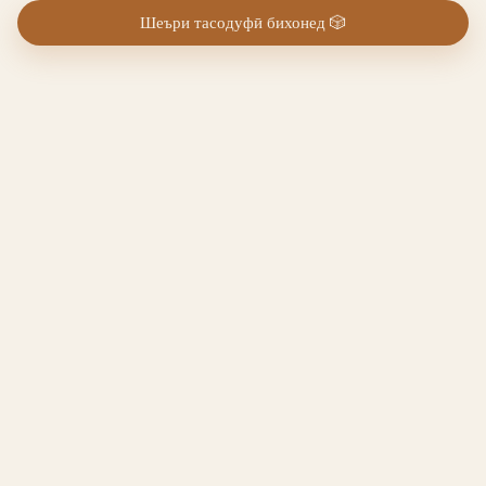
Шеъри тасодуфӣ бихонед
🎲