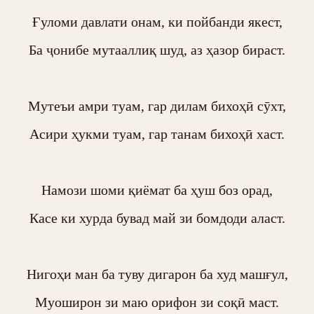
Ғуломи давлати онам, ки пойбанди якест,

Ба ҷонибе мутааллиқ шуд, аз ҳазор бираст.

Мутеъи амри туам, гар дилам бихоҳӣ сӯхт,

Асири ҳукми туам, гар танам бихоҳӣ хаст.

Намози шоми қиёмат ба ҳуш боз орад,

Касе ки хурда бувад май зи бомдоди аласт.

Нигоҳи ман ба туву дигарон ба худ машғул,

Муоширон зи маю орифон зи соқӣ маст.
