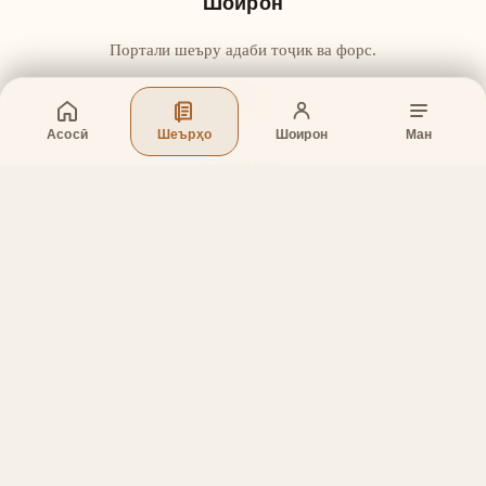
Шоирон
Портали шеъру адаби тоҷик ва форс.
Асосӣ
Шеърҳо
Шоирон
Ман
Бахшҳо
Асосӣ
Шеърҳо
Шоирон
Дар бораи лоиҳа
Тамос
Дастгирӣ
Тамос