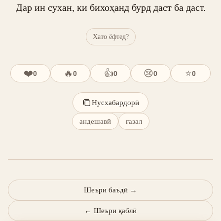
Дар ин сухан, ки бихоҳанд бурд даст ба даст.
Хато ёфтед?
❤️
🔥
👍
😢
⭐
0
0
0
0
0
Нусхабардорӣ
андешавӣ
ғазал
Шеъри баъдӣ
→
←
Шеъри қаблӣ