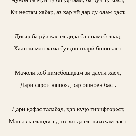
Ки нестам хабар, аз ҳар чӣ дар ду олам ҳаст.

Дигар ба рӯи касам дида бар намебошад,

Халили ман ҳама бутҳои озарӣ бишикаст.

Маҷоли хоб намебошадам зи дасти хаёл,

Дари сарой нашояд бар ошноён баст.

Дари қафас талабад, ҳар куҷо гирифторест,

Ман аз каманди ту, то зиндаам, нахоҳам ҷаст.
