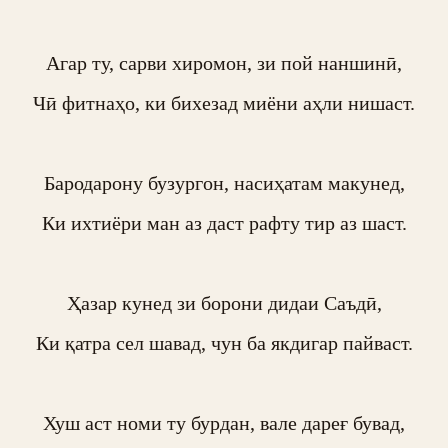
Агар ту, сарви хиромон, зи пой наншинӣ,

Чӣ фитнаҳо, ки бихезад миёни аҳли нишаст.

Бародарону бузургон, насиҳатам макунед,

Ки ихтиёри ман аз даст рафту тир аз шаст.

Ҳазар кунед зи борони дидаи Саъдӣ,

Ки қатра сел шавад, чун ба якдигар пайваст.

Хуш аст номи ту бурдан, вале дареғ бувад,
