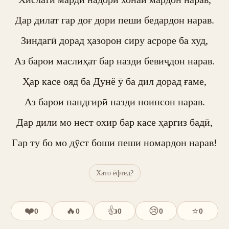
Дар дилат гар доғ дори пеши бедардон нарав.

Зиндагӣ дорад ҳазорон сиру асроре ба худ,

Аз барои маслиҳат бар назди бевиҷдон нарав.

Ҳар касе ояд ба Дунё ӯ ба дил дорад ғаме,

Аз барои пандгирӣ назди ноинсон нарав.

Дар дили мо нест охир бар касе ҳаргиз бадӣ,

Гар ту бо мо дӯст боши пеши номардон нарав!
Хато ёфтед?
❤️
🔥
👍
😢
⭐
0
0
0
0
0