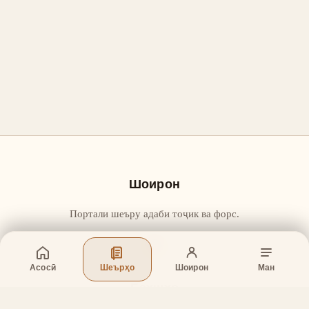
Шоирон
Портали шеъру адаби тоҷик ва форс.
Асосӣ
Шеърҳо
Шоирон
Ман
Бахшҳо