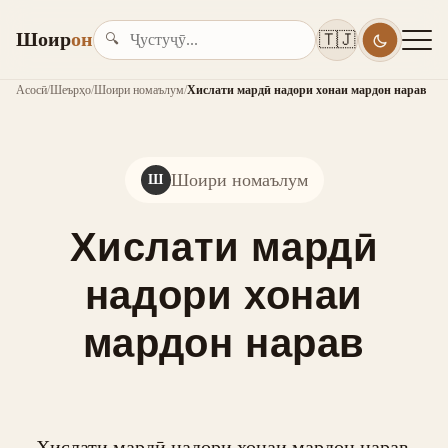
Шоир
он
🇹🇯
🔍
Асосӣ
/
Шеърҳо
/
Шоири номаълум
/
Хислати мардӣ надори хонаи мардон нарав
Шоири номаълум
Ш
Хислати мардӣ
надори хонаи
мардон нарав
Хислати мардӣ надори хонаи мардон нарав,
