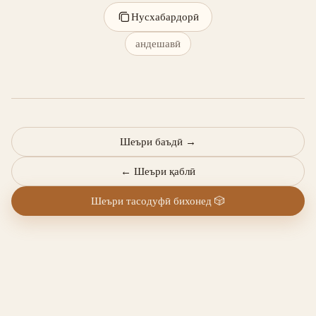
Нусхабардорӣ
андешавӣ
Шеъри баъдӣ
→
←
Шеъри қаблӣ
Шеъри тасодуфӣ бихонед
🎲