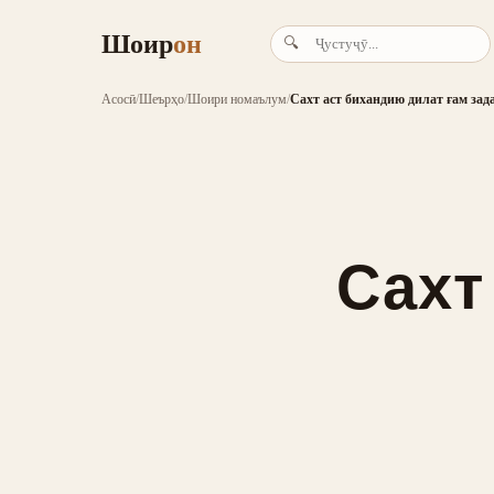
Шоир
он
🔍
Асосӣ
/
Шеърҳо
/
Шоири номаълум
/
Сахт аст бихандию дилат ғам зад
Сахт