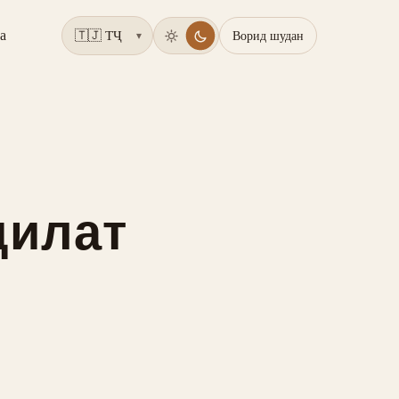
а
Ворид шудан
▾
дилат