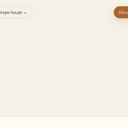
еъри баъдӣ
→
Шеър