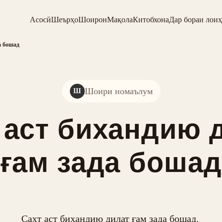
Асосӣ
Шеърҳо
Шоирон
Мақола
Китобхона
Дар бораи лоиҳ
а бошад
Шоири номаълум
Ш
 аст бихандию 
ғам зада бошад
Сахт аст бихандию дилат ғам зада бошад. 
