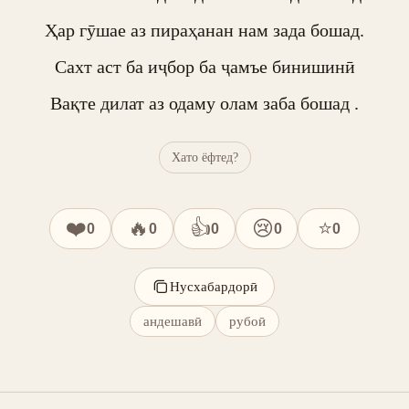
Ҳар гӯшае аз пираҳанан нам зада бошад.

Сахт аст ба иҷбор ба ҷамъе бинишинӣ

Вақте дилат аз одаму олам заба бошад .
Хато ёфтед?
❤️
🔥
👍
😢
⭐
0
0
0
0
0
Нусхабардорӣ
андешавӣ
рубоӣ