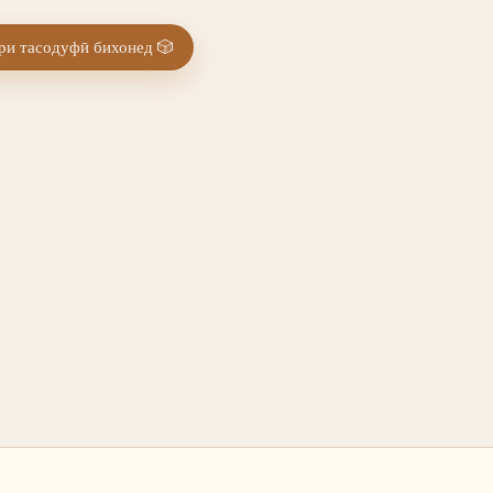
и тасодуфӣ бихонед
🎲