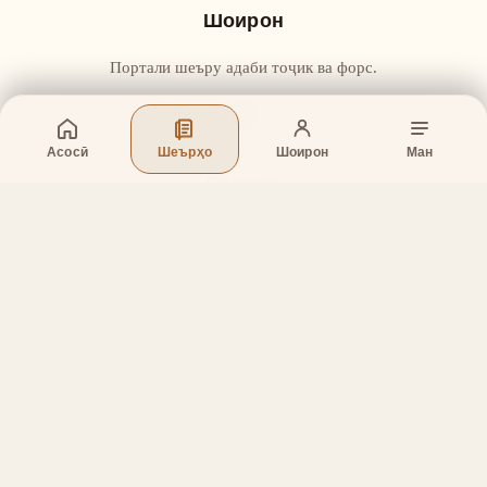
Шоирон
Портали шеъру адаби тоҷик ва форс.
Асосӣ
Шеърҳо
Шоирон
Ман
Бахшҳо
Асосӣ
Шеърҳо
Шоирон
Дар бораи лоиҳа
Тамос
Дастгирӣ