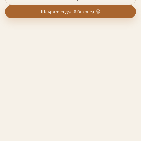
Шеъри тасодуфӣ бихонед
🎲