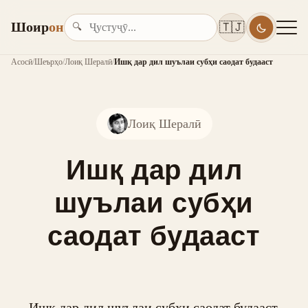
Шоир
он
🇹🇯
🔍
Асосӣ
/
Шеърҳо
/
Лоиқ Шералӣ
/
Ишқ дар дил шуълаи субҳи саодат будааст
Лоиқ Шералӣ
Ишқ дар дил
шуълаи субҳи
саодат будааст
Ишқ дар дил шуълаи субҳи саодат будааст,
