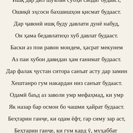
Ошиқӣ эҳсоси бахшишҳои қисмат будааст.

Дар ҷавонӣ ишқ буду давлати дунё набуд,

Он ҳама бедавлатиҳо хуб давлат будааст.

Баски аз пои равон мондем, ҳасрат мекунем

Аз паи хубон давидан ҳам ғанимат будааст.

Дар фалак ҷустан ситора санъат асту дар замин

Хештанро гум накардан низ санъат будааст.

Одамӣ баъд аз заволи умр мефаҳмад, ки умр

Як назар бар осмон бо чашми ҳайрат будааст.

Беҳтарин ганҷе, ки одам ёфт, гар симу зар аст,

Беҳтарин ганҷе, ки гум кард ӯ, муҳаббат 