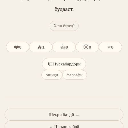
будааст.
Хато ёфтед?
❤️
🔥
👍
😢
⭐
0
1
0
0
0
Нусхабардорӣ
ошиқӣ
фалсафӣ
Шеъри баъдӣ
→
←
Шеъри қаблӣ