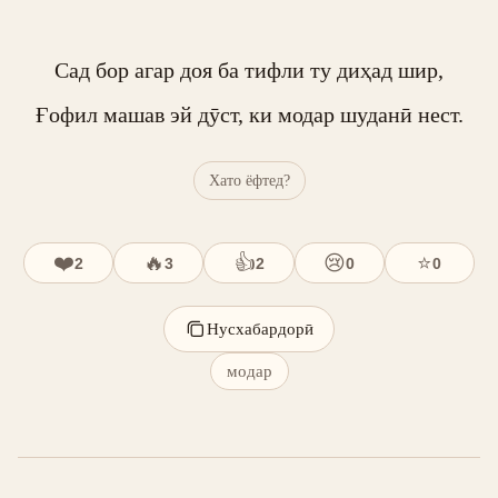
Сад бор агар доя ба тифли ту диҳад шир,

Ғофил машав эй дӯст, ки модар шуданӣ нест.
Хато ёфтед?
❤️
🔥
👍
😢
⭐
2
3
2
0
0
Нусхабардорӣ
модар