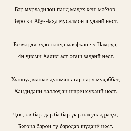
Бар мурдадилон панд мадеҳ хеш маёзор,

Зеро ки Абу-Ҷаҳл мусалмон шуданӣ нест.

Бо марди худо панҷа маяфкан чу Намруд,

Ин ҷисми Халил аст оташ заданӣ нест.

Хушнуд машав душман агар кард муҳаббат,

Хандидани ҷаллод зи ширинсуханӣ нест.

Ҷое, ки бародар ба бародар накунад раҳм,

Бегона барои ту бародар шуданӣ нест.
