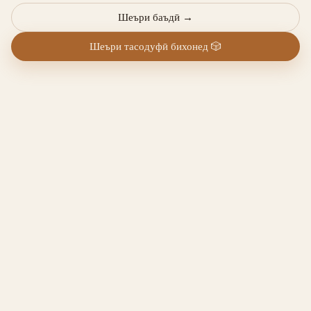
Шеъри баъдӣ
→
Шеъри тасодуфӣ бихонед
🎲