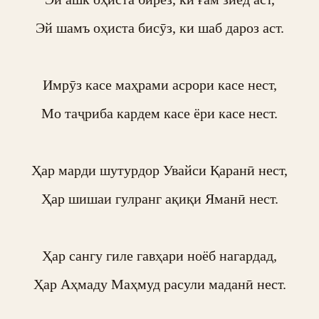
Эй шамъ оҳиста бисӯз, ки шаб дароз аст.

Имрӯз касе маҳрами асрори касе нест,

Мо таҷриба кардем касе ёри касе нест.

Ҳар марди шутурдор Увайси Қаранӣ нест,

Ҳар шишаи гулранг ақиқи Яманӣ нест.

Ҳар сангу гиле гавҳари ноёб нагардад,

Ҳар Аҳмаду Маҳмуд расули маданӣ нест.
