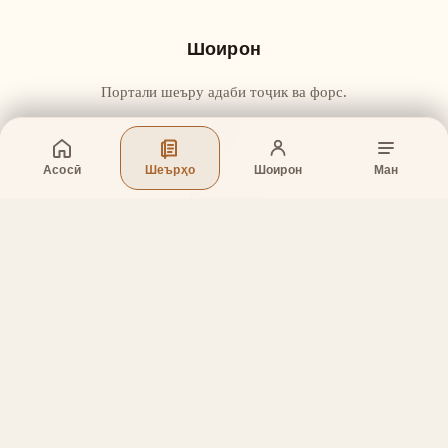
Шоирон
Портали шеъру адаби тоҷик ва форс.
Асосӣ
Шеърҳо
Шоирон
Ман
Бахшҳо
Асосӣ
Шеърҳо
Шоирон
Дар бораи лоиҳа
Тамос
Дастгирӣ