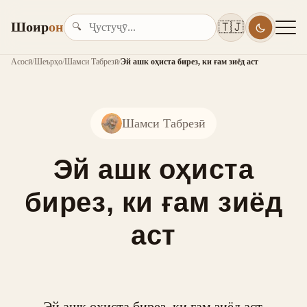
Шоир
он
🇹🇯
🔍
Асосӣ
/
Шеърҳо
/
Шамси Табрезӣ
/
Эй ашк оҳиста бирез, ки ғам зиёд аст
Шамси Табрезӣ
Эй ашк оҳиста
бирез, ки ғам зиёд
аст
Эй ашк оҳиста бирез, ки ғам зиёд аст,
