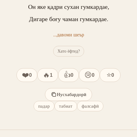
Он яке қадри сухан гумкардае,

Дигаре боғу чаман гумкардае.
...давоми шеър
Хато ёфтед?
❤️
🔥
👍
😢
⭐
0
1
0
0
0
Нусхабардорӣ
падар
табиат
фалсафӣ