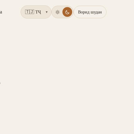
а
Ворид шудан
▾
а