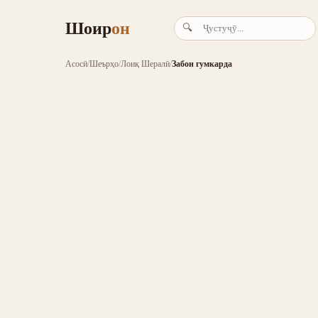
Шоир
он
🔍
Асосӣ
/
Шеърҳо
/
Лоиқ Шералӣ
/
Забон гумкарда