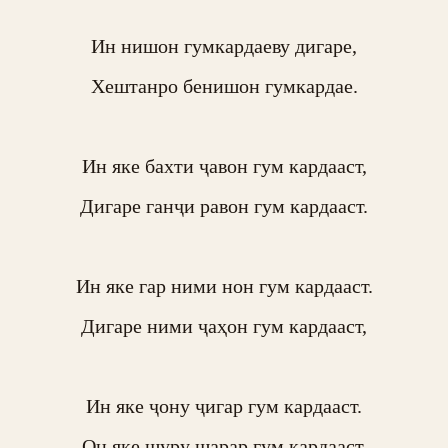
Ин нишон гумкардаеву дигаре,

Хештанро бенишон гумкардае.

Ин яке бахти ҷавон гум кардааст,

Дигаре ганҷи равон гум кардааст.

Ин яке гар ними нон гум кардааст.

Дигаре ними ҷаҳон гум кардааст,

Ин яке ҷону ҷигар гум кардааст.

Он яке шуру шарар гум кардааст,
