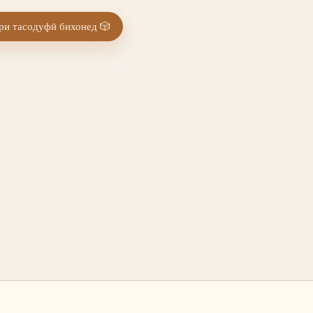
и тасодуфӣ бихонед
🎲