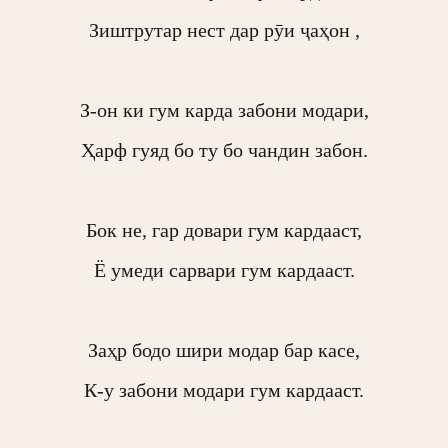
Зиштрутар нест дар рӯи ҷаҳон ,

З-он ки гум карда забони модари,

Ҳарф гуяд бо ту бо чандин забон.

Бок не, гар довари гум кардааст,

Ё умеди сарвари гум кардааст.

Заҳр бодо шири модар бар касе,

К-у забони модари гум кардааст.
