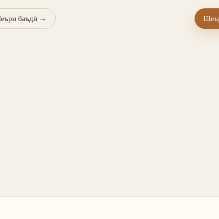
еъри баъдӣ
→
Шеър