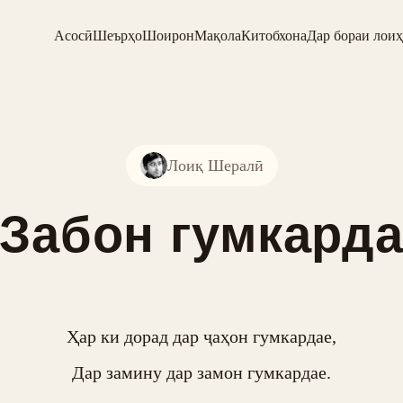
Асосӣ
Шеърҳо
Шоирон
Мақола
Китобхона
Дар бораи лоиҳ
Лоиқ Шералӣ
Забон гумкард
Ҳар ки дорад дар ҷаҳон гумкардае,

Дар замину дар замон гумкардае.
