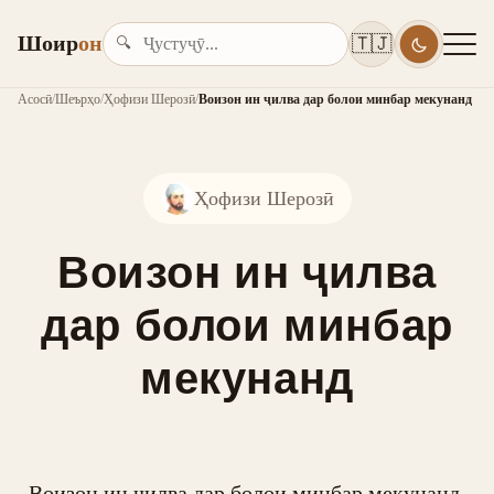
Шоир
он
🇹🇯
🔍
Асосӣ
/
Шеърҳо
/
Ҳофизи Шерозӣ
/
Воизон ин ҷилва дар болои минбар мекунанд
Ҳофизи Шерозӣ
Воизон ин ҷилва
дар болои минбар
мекунанд
Воизон ин ҷилва дар болои минбар мекунанд,
