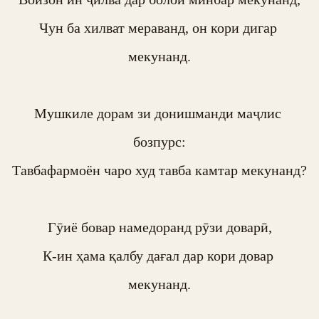
Чун ба хилват мераванд, он кори дигар 
мекунанд.

Мушкиле дорам зи донишманди маҷлис 
бозпурс:

Тавбафармоён чаро худ тавба камтар мекунанд?

Гӯиё бовар намедоранд рӯзи доварӣ,

К-ин ҳама қалбу дағал дар кори довар 
мекунанд.
