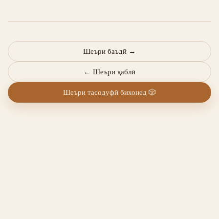
Шеъри баъдӣ
→
←
Шеъри қаблӣ
Шеъри тасодуфӣ бихонед
🎲