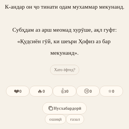
К-андар он ҷо тинати одам мухаммар мекунанд.

Субҳдам аз арш меомад хурӯше, ақл гуфт:

«Қудсиён гӯй, ки шеъри Ҳофиз аз бар 
мекунанд».
Хато ёфтед?
❤️
🔥
👍
😢
⭐
0
0
0
0
0
Нусхабардорӣ
ошиқӣ
ғазал