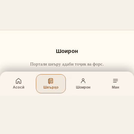
Шоирон
Портали шеъру адаби тоҷик ва форс.
Асосӣ
Шеърҳо
Шоирон
Ман
Бахшҳо
Асосӣ
Шеърҳо
Шоирон