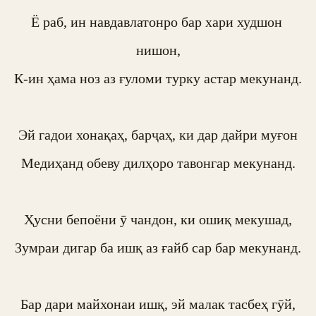
Ё раб, ин навдавлатонро бар хари худшон 
нишон,

К-ин ҳама ноз аз ғуломи турку астар мекунанд.

Эй гадои хонақаҳ, барҷаҳ, ки дар дайри муғон

Медиҳанд обеву дилҳоро тавонгар мекунанд.

Ҳусни бепоёни ӯ чандон, ки ошиқ мекушад,

Зумраи дигар ба ишқ аз ғайб сар бар мекунанд.

Бар дари майхонаи ишқ, эй малак тасбеҳ гӯй,
