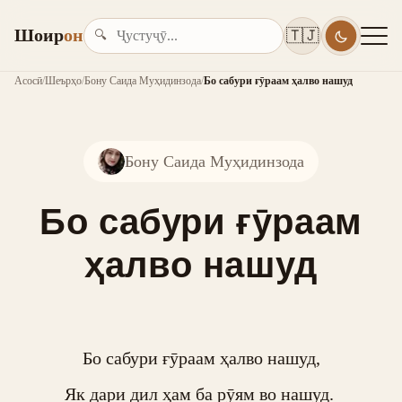
Шоир
он
🇹🇯
🔍
Асосӣ
/
Шеърҳо
/
Бону Саида Муҳидинзода
/
Бо сабури ғӯраам ҳалво нашуд
Бону Саида Муҳидинзода
Бо сабури ғӯраам
ҳалво нашуд
Бо сабури ғӯраам ҳалво нашуд,

Як дари дил ҳам ба рӯям во нашуд. 
