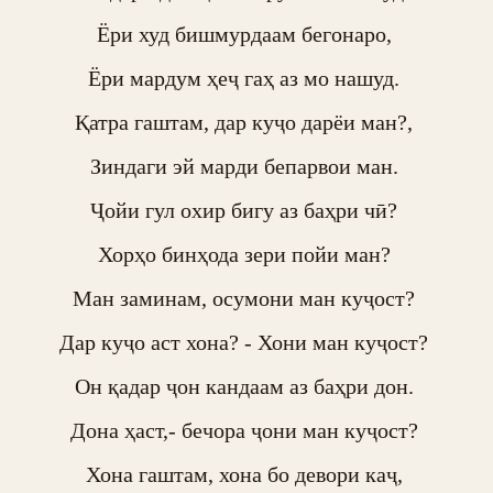
Ёри худ бишмурдаам бегонаро, 

Ёри мардум ҳеҷ гаҳ аз мо нашуд. 

Қатра гаштам, дар куҷо дарёи ман?, 

Зиндаги эй марди бепарвои ман. 

Ҷойи гул охир бигу аз баҳри чӣ? 

Хорҳо бинҳода зери пойи ман? 

Ман заминам, осумони ман куҷост? 

Дар куҷо аст хона? - Хони ман куҷост? 

Он қадар ҷон кандаам аз баҳри дон. 

Дона ҳаст,- бечора ҷони ман куҷост? 

Хона гаштам, хона бо девори каҷ, 
