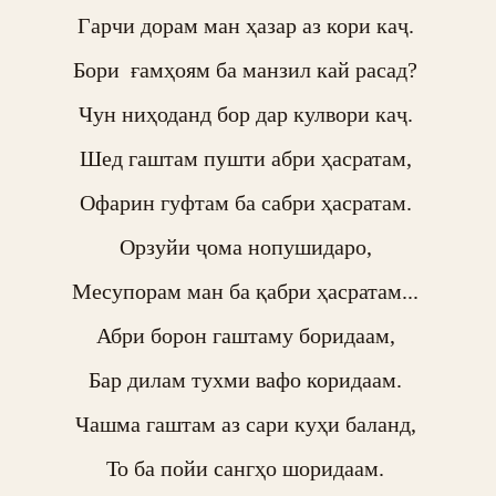
Гарчи дорам ман ҳазар аз кори каҷ. 

Бори  ғамҳоям ба манзил кай расад? 

Чун ниҳоданд бор дар кулвори каҷ. 

Шед гаштам пушти абри ҳасратам, 

Офарин гуфтам ба сабри ҳасратам. 

Орзуйи ҷома нопушидаро, 

Месупорам ман ба қабри ҳасратам... 

Абри борон гаштаму боридаам, 

Бар дилам тухми вафо коридаам. 

Чашма гаштам аз сари куҳи баланд, 

То ба пойи сангҳо шоридаам. 
