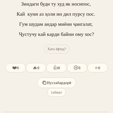
Зиндаги буди ту худ як носипос, 

Кай  куни аз ҳоли ин дил пурсу пос. 

Гум шудам андар миёни ҷангалат, 

Ҷустучу кай карди байни ому хос?
Хато ёфтед?
❤️
🔥
👍
😢
⭐
0
0
0
0
0
Нусхабардорӣ
табиат