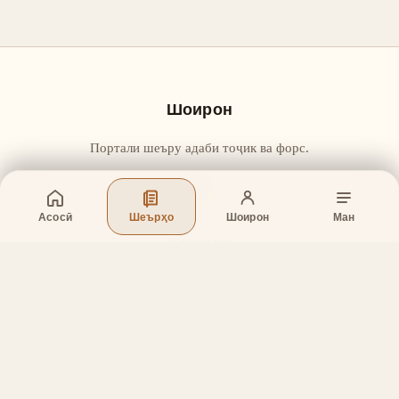
Шоирон
Портали шеъру адаби тоҷик ва форс.
Асосӣ
Шеърҳо
Шоирон
Ман
Бахшҳо
Асосӣ
Шеърҳо
Шоирон
Дар бораи лоиҳа