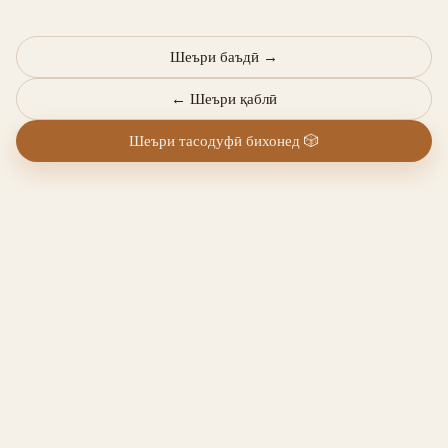
Шеъри баъдӣ
→
←
Шеъри қаблӣ
Шеъри тасодуфӣ бихонед
🎲