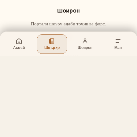
Шоирон
Портали шеъру адаби тоҷик ва форс.
Асосӣ
Шеърҳо
Шоирон
Ман
Бахшҳо
Асосӣ
Шеърҳо
Шоирон
Дар бораи лоиҳа
Тамос
Дастгирӣ