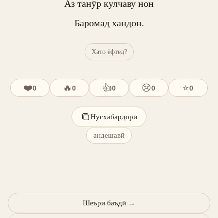
Аз танӯр кулчаву нон

Баромад хандон.
Хато ёфтед?
❤️
🔥
👍
😢
⭐
0
0
0
0
0
Нусхабардорӣ
андешавӣ
Шеъри баъдӣ
→