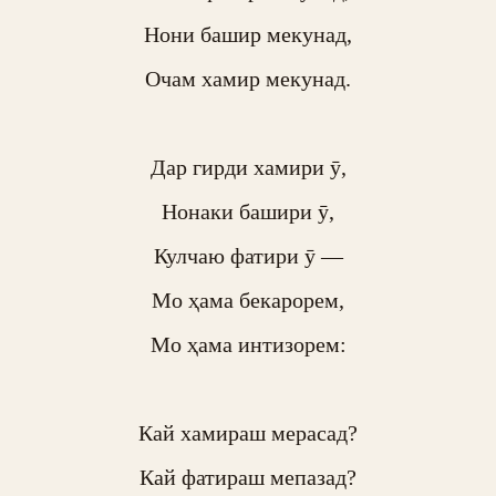
Нони башир мекунад,

Очам хамир мекунад.

Дар гирди хамири ӯ,

Нонаки башири ӯ,

Кулчаю фатири ӯ —

Мо ҳама бекарорем,

Мо ҳама интизорем:

Кай хамираш мерасад?

Кай фатираш мепазад?
