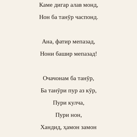
Каме дигар алав монд,

Нон ба танӯр часпонд.

Ана, фатир мепазад,

Нони башир мепазад!

Очачонам ба танӯр,

Ба танӯри пур аз кӯр,

Пури кулча,

Пури нон,

Хандид, ҳамон замон
