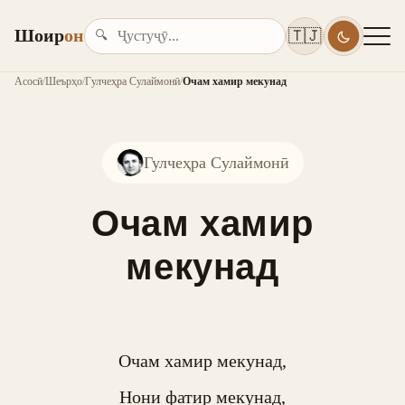
Шоир
он
🇹🇯
🔍
Асосӣ
/
Шеърҳо
/
Гулчеҳра Сулаймонӣ
/
Очам хамир мекунад
Гулчеҳра Сулаймонӣ
Очам хамир
мекунад
Очам хамир мекунад,

Нони фатир мекунад,
