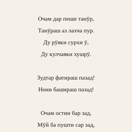
Очам дар пеши танӯр,

Танӯраш аз лахча пур.

Ду рӯяки сурхи ӯ,

Ду кулчаяки хушрӯ.

Зудтар фатираш пазад!

Нони башираш пазад!

Очам остин бар зад,

Мӯй ба пушти сар зад,
