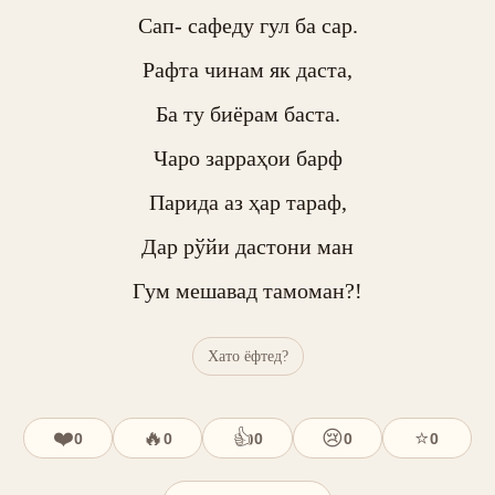
Сап- сафеду гул ба сар.

Рафта чинам як даста,

Ба ту биёрам баста.

Чаро зарраҳои барф

Парида аз ҳар тараф,

Дар рўйи дастони ман

Гум мешавад тамоман?!
Хато ёфтед?
❤️
🔥
👍
😢
⭐
0
0
0
0
0