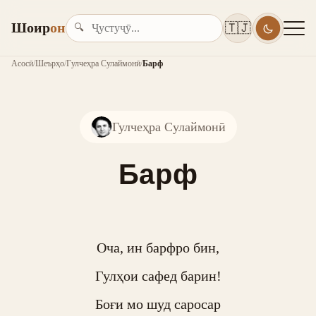
Шоир
он
🇹🇯
🔍
Асосӣ
/
Шеърҳо
/
Гулчеҳра Сулаймонӣ
/
Барф
Гулчеҳра Сулаймонӣ
Барф
Оча, ин барфро бин,

Гулҳои сафед барин!

Боғи мо шуд саросар
