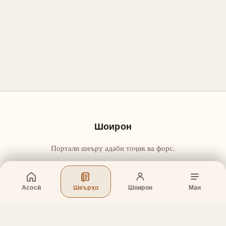
Шоирон
Портали шеъру адаби тоҷик ва форс.
Асосӣ
Шеърҳо
Шоирон
Ман
Бахшҳо
Асосӣ