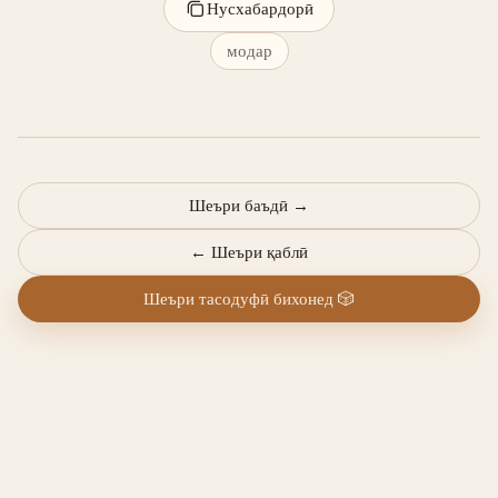
Нусхабардорӣ
модар
Шеъри баъдӣ
→
←
Шеъри қаблӣ
Шеъри тасодуфӣ бихонед
🎲