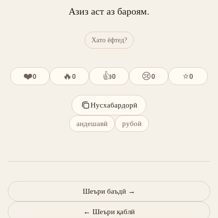
Азиз аст аз бароям.
Хато ёфтед?
❤️
🔥
👍
😢
⭐
0
0
0
0
0
Нусхабардорӣ
андешавӣ
рубоӣ
Шеъри баъдӣ
→
←
Шеъри қаблӣ