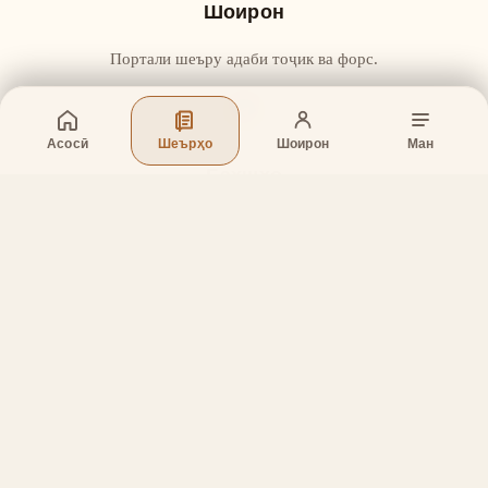
Шоирон
Портали шеъру адаби тоҷик ва форс.
Асосӣ
Шеърҳо
Шоирон
Ман
Бахшҳо
Асосӣ
Шеърҳо
Шоирон
Дар бораи лоиҳа
Тамос
Дастгирӣ
Тамос