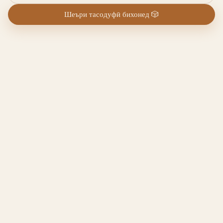
Шеъри тасодуфӣ бихонед
🎲