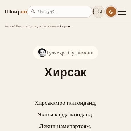
Шоир
он
🇹🇯
🔍
Асосӣ
/
Шеърҳо
/
Гулчеҳра Сулаймонӣ
/
Хирсак
Гулчеҳра Сулаймонӣ
Хирсак
Хирсакамро ғалтонданд,

Якпоя карда монданд.

Лекин намепартоям,
