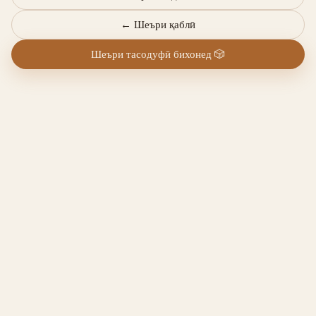
←
Шеъри қаблӣ
Шеъри тасодуфӣ бихонед
🎲