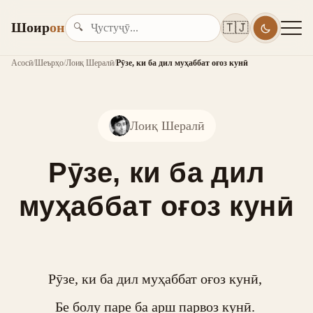
Шоир
он
🇹🇯
🔍
Асосӣ
/
Шеърҳо
/
Лоиқ Шералӣ
/
Рӯзе, ки ба дил муҳаббат оғоз кунӣ
Лоиқ Шералӣ
Рӯзе, ки ба дил
муҳаббат оғоз кунӣ
Рӯзе, ки ба дил муҳаббат оғоз кунӣ, 

Бе болу паре ба арш парвоз кунӣ. 
