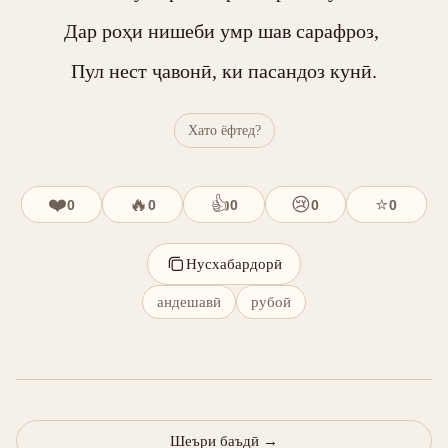
Дар роҳи нишеби умр шав сарафроз, 

Пул нест ҷавонӣ, ки пасандоз кунӣ.
Хато ёфтед?
❤️
🔥
👍
😢
⭐
0
0
0
0
0
Нусхабардорӣ
андешавӣ
рубоӣ
Шеъри баъдӣ
→