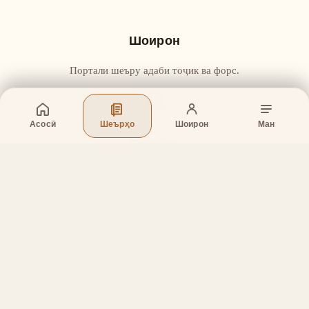
Шоирон
Портали шеъру адаби тоҷик ва форс.
Асосӣ
Шеърҳо
Шоирон
Ман
Бахшҳо
Асосӣ
Шеърҳо
Шоирон
Дар бораи лоиҳа
Тамос
Дастгирӣ