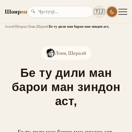
Шоир
он
🇹🇯
🔍
Асосӣ
/
Шеърҳо
/
Лоиқ Шералӣ
/
Бе ту дили ман барои ман зиндон аст,
Лоиқ Шералӣ
Бе ту дили ман
барои ман зиндон
аст,
Бе ту дили ман барои ман зиндон аст, 
