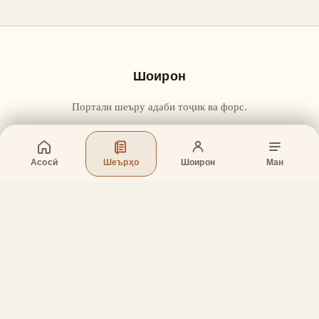
Шоирон
Портали шеъру адаби тоҷик ва форс.
Асосӣ
Шеърҳо
Шоирон
Ман
Бахшҳо
Асосӣ
Шеърҳо
Шоирон
Дар бораи лоиҳа
Тамос