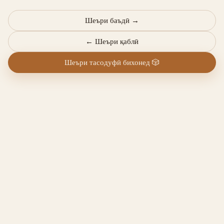
Шеъри баъдӣ
→
←
Шеъри қаблӣ
Шеъри тасодуфӣ бихонед
🎲