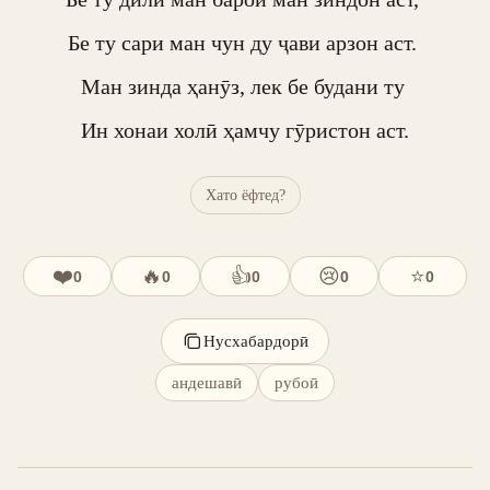
Бе ту сари ман чун ду ҷави арзон аст. 

Ман зинда ҳанӯз, лек бе будани ту 

Ин хонаи холӣ ҳамчу гӯристон аст.
Хато ёфтед?
❤️
🔥
👍
😢
⭐
0
0
0
0
0
Нусхабардорӣ
андешавӣ
рубоӣ