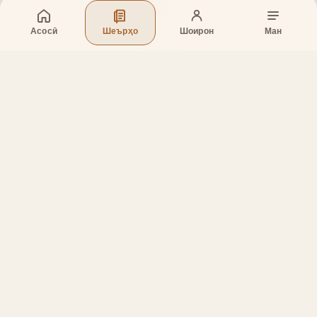
Асосӣ
Шеърҳо
Шоирон
Ман
Бахшҳо
Асосӣ
Шеърҳо
Шоирон
Дар бораи лоиҳа
Тамос
Дастгирӣ
Тамос
Телефон
:
+998 (94) 334-39-57
Telegram:
@muin_gulov