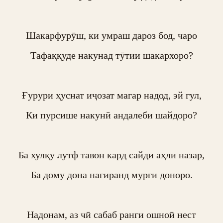
Шакарфурӯш, ки умраш дароз бод, чаро

Тафаққуде накунад тӯтии шакархоро?

Ғурури ҳуснат иҷозат магар надод, эй гул,

Ки пурсише накунӣ андалеби шайдоро?

Ба хулқу лутф тавон кард сайди аҳли назар,

Ба дому дона нагиранд мурғи доноро.

Надонам, аз чӣ сабаб ранги ошноӣ нест
