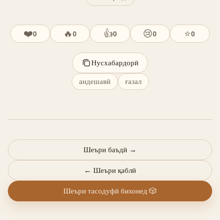
❤️
🔥
👍
😢
⭐
0
0
0
0
0
Нусхабардорӣ
андешавӣ
ғазал
Шеъри баъдӣ
→
←
Шеъри қаблӣ
Шеъри тасодуфӣ бихонед
🎲