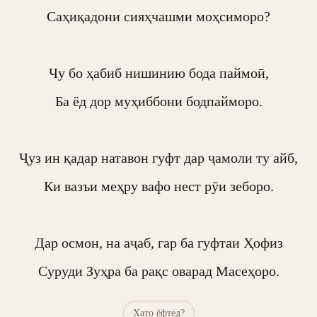
Саҳиқадони сияҳчашми моҳсиморо?

Чу бо ҳабиб нишинию бода паймоӣ,

Ба ёд дор муҳиббони бодпайморо.

Ҷуз ин қадар натавон гуфт дар ҷамоли ту айб,

Ки вазъи меҳру вафо нест рӯи зеборо.

Дар осмон, на аҷаб, гар ба гуфтаи Ҳофиз

Суруди Зуҳра ба рақс оварад Масеҳоро.
Хато ёфтед?