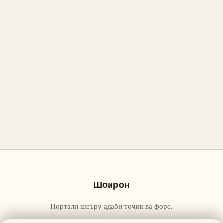
Шоирон
Портали шеъру адаби тоҷик ва форс.