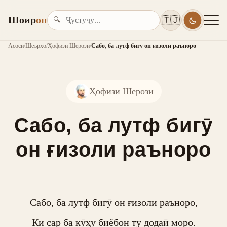
Шоир
он
🇹🇯
🔍
Асосӣ
/
Шеърҳо
/
Ҳофизи Шерозӣ
/
Сабо, ба лутф бигӯ он ғизоли раъноро
Ҳофизи Шерозӣ
Сабо, ба лутф бигӯ
он ғизоли раъноро
Сабо, ба лутф бигӯ он ғизоли раъноро,

Ки сар ба кӯҳу биёбон ту додаӣ моро.
