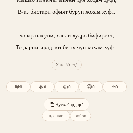
В-аз бистари офият бурун хоҳам хуфт.

Бовар накунӣ, хаёли худро бифирист,

То дарнигарад, ки бе ту чун хоҳам хуфт.
Хато ёфтед?
❤️
🔥
👍
😢
⭐
0
0
0
0
0
Нусхабардорӣ
андешавӣ
рубоӣ