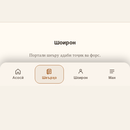
Шоирон
Портали шеъру адаби тоҷик ва форс.
Асосӣ
Шеърҳо
Шоирон
Ман
Бахшҳо
Асосӣ
Шеърҳо
Шоирон