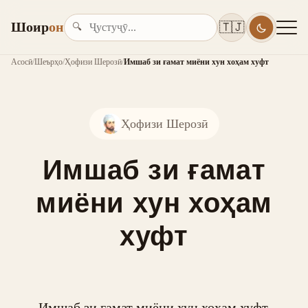
Шоир
он
🇹🇯
🔍
Асосӣ
/
Шеърҳо
/
Ҳофизи Шерозӣ
/
Имшаб зи ғамат миёни хун хоҳам хуфт
Ҳофизи Шерозӣ
Имшаб зи ғамат
миёни хун хоҳам
хуфт
Имшаб зи ғамат миёни хун хоҳам хуфт,
