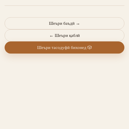
Шеъри баъдӣ
→
←
Шеъри қаблӣ
Шеъри тасодуфӣ бихонед
🎲