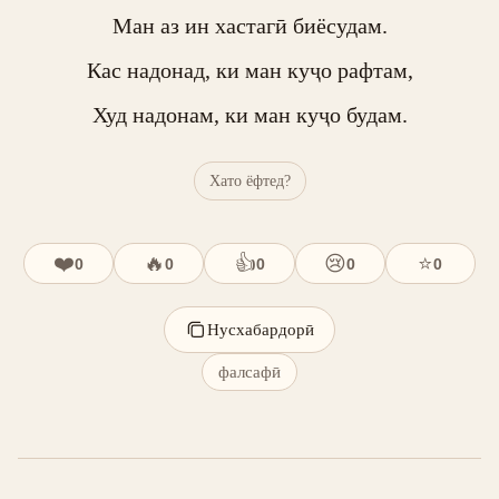
Ман аз ин хастагӣ биёсудам.

Кас надонад, ки ман куҷо рафтам,

Худ надонам, ки ман куҷо будам.
Хато ёфтед?
❤️
🔥
👍
😢
⭐
0
0
0
0
0
Нусхабардорӣ
фалсафӣ