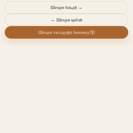
Шеъри баъдӣ
→
←
Шеъри қаблӣ
Шеъри тасодуфӣ бихонед
🎲