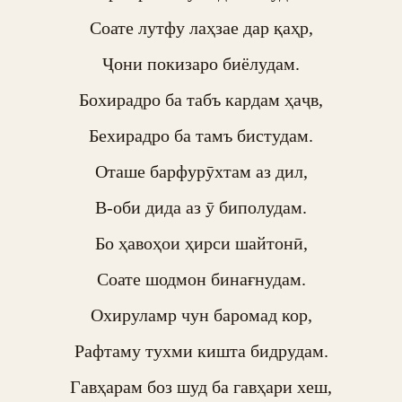
Соате лутфу лаҳзае дар қаҳр,

Ҷони покизаро биёлудам.

Бохирадро ба табъ кардам ҳаҷв,

Бехирадро ба тамъ бистудам.

Оташе барфурӯхтам аз дил,

В-оби дида аз ӯ биполудам.

Бо ҳавоҳои ҳирси шайтонӣ,

Соате шодмон бинағнудам.

Охируламр чун баромад кор,

Рафтаму тухми кишта бидрудам.

Гавҳарам боз шуд ба гавҳари хеш,
