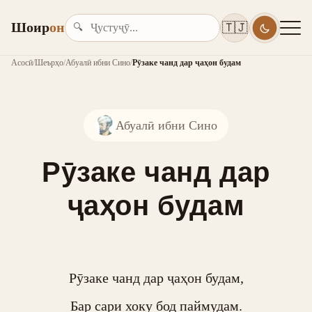
Шоир
он
🇹🇯
🔍
Асосӣ
/
Шеърҳо
/
Абуалӣ ибни Сино
/
Рӯзаке чанд дар ҷаҳон будам
Абуалӣ ибни Сино
Рӯзаке чанд дар
ҷаҳон будам
Рӯзаке чанд дар ҷаҳон будам,

Бар сари хоку бод паймудам.
