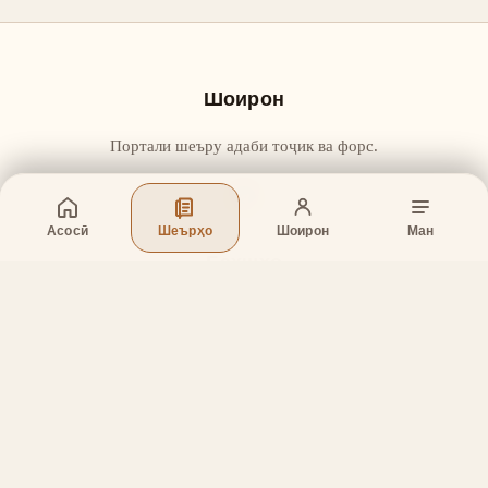
Шоирон
Портали шеъру адаби тоҷик ва форс.
Асосӣ
Шеърҳо
Шоирон
Ман
Бахшҳо
Асосӣ
Шеърҳо
Шоирон
Дар бораи лоиҳа
Тамос